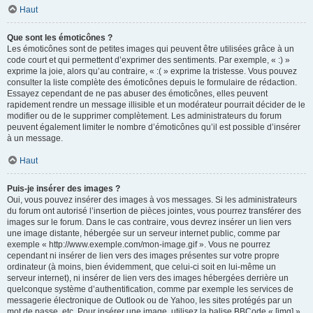
Haut
Que sont les émoticônes ?
Les émoticônes sont de petites images qui peuvent être utilisées grâce à un
code court et qui permettent d’exprimer des sentiments. Par exemple, « :) »
exprime la joie, alors qu’au contraire, « :( » exprime la tristesse. Vous pouvez
consulter la liste complète des émoticônes depuis le formulaire de rédaction.
Essayez cependant de ne pas abuser des émoticônes, elles peuvent
rapidement rendre un message illisible et un modérateur pourrait décider de le
modifier ou de le supprimer complètement. Les administrateurs du forum
peuvent également limiter le nombre d’émoticônes qu’il est possible d’insérer
à un message.
Haut
Puis-je insérer des images ?
Oui, vous pouvez insérer des images à vos messages. Si les administrateurs
du forum ont autorisé l’insertion de pièces jointes, vous pourrez transférer des
images sur le forum. Dans le cas contraire, vous devrez insérer un lien vers
une image distante, hébergée sur un serveur internet public, comme par
exemple « http://www.exemple.com/mon-image.gif ». Vous ne pourrez
cependant ni insérer de lien vers des images présentes sur votre propre
ordinateur (à moins, bien évidemment, que celui-ci soit en lui-même un
serveur internet), ni insérer de lien vers des images hébergées derrière un
quelconque système d’authentification, comme par exemple les services de
messagerie électronique de Outlook ou de Yahoo, les sites protégés par un
mot de passe, etc. Pour insérer une image, utilisez la balise BBCode « [img] ».