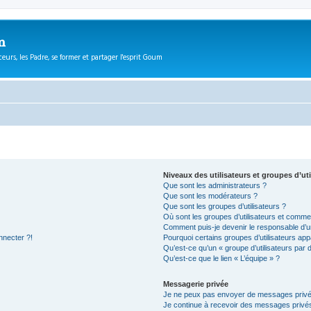
m
eurs, les Padre, se former et partager l'esprit Goum
Niveaux des utilisateurs et groupes d’uti
Que sont les administrateurs ?
Que sont les modérateurs ?
Que sont les groupes d’utilisateurs ?
Où sont les groupes d’utilisateurs et commen
Comment puis-je devenir le responsable d’un
nnecter ?!
Pourquoi certains groupes d’utilisateurs app
Qu’est-ce qu’un « groupe d’utilisateurs par 
Qu’est-ce que le lien « L’équipe » ?
Messagerie privée
Je ne peux pas envoyer de messages privé
Je continue à recevoir des messages privés 