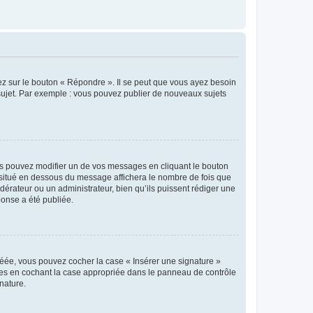
ez sur le bouton « Répondre ». Il se peut que vous ayez besoin
 sujet. Par exemple : vous pouvez publier de nouveaux sujets
s pouvez modifier un de vos messages en cliquant le bouton
e situé en dessous du message affichera le nombre de fois que
modérateur ou un administrateur, bien qu’ils puissent rédiger une
ponse a été publiée.
réée, vous pouvez cocher la case « Insérer une signature »
ages en cochant la case appropriée dans le panneau de contrôle
gnature.