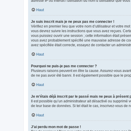
adresse IP ou interdit l’utilisation du nom d’utilisateur que vou
Haut
Je suis inscrit mais je ne peux pas me connecter !
Vérifiez en premier lieu que votre nom d’utilisateur et votre mo
vous devrez suivre les instructions que vous avez reçues. Cert
vous puissiez ouvrir une session ; cette information était présen
vous avez probablement spécifié une mauvaise adresse de courrie
avez spécifiée était correcte, essayez de contacter un administ
Haut
Pourquoi ne puis-je pas me connecter ?
Plusieurs raisons peuvent en être la cause. Assurez-vous avant t
de ne pas avoir été banni. Il est également possible que le propr
Haut
Je m’étais déjà inscrit par le passé mais ne peux à présent
Il est possible qu’un administrateur ait désactivé ou supprimé 
de leur base de données. Si tel était le cas, inscrivez-vous de
Haut
J’ai perdu mon mot de passe !