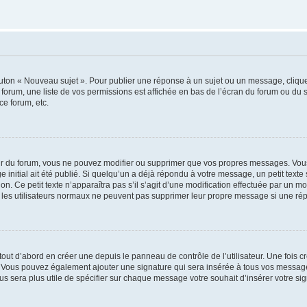
outon « Nouveau sujet ». Pour publier une réponse à un sujet ou un message, cliqu
 forum, une liste de vos permissions est affichée en bas de l’écran du forum ou du
ce forum, etc.
r du forum, vous ne pouvez modifier ou supprimer que vos propres messages. Vou
 initial ait été publié. Si quelqu’un a déjà répondu à votre message, un petit text
ion. Ce petit texte n’apparaîtra pas s’il s’agit d’une modification effectuée par un 
ue les utilisateurs normaux ne peuvent pas supprimer leur propre message si une ré
ut d’abord en créer une depuis le panneau de contrôle de l’utilisateur. Une fois c
ure. Vous pouvez également ajouter une signature qui sera insérée à tous vos mess
 vous sera plus utile de spécifier sur chaque message votre souhait d’insérer votre si