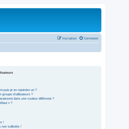
Inscription
Connexion
lisateurs
t puis-je en rejoindre un ?
 groupe d’utilisateurs ?
araissent dans une couleur différente ?
défaut » ?
s !
non sollicités !