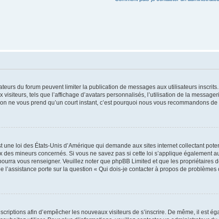
trateurs du forum peuvent limiter la publication de messages aux utilisateurs inscri
visiteurs, tels que l’affichage d’avatars personnalisés, l’utilisation de la messager
ription ne vous prend qu’un court instant, c’est pourquoi nous vous recommandons de l
t une loi des États-Unis d’Amérique qui demande aux sites internet collectant pot
 des mineurs concernés. Si vous ne savez pas si cette loi s’applique également au
 pourra vous renseigner. Veuillez noter que phpBB Limited et que les propriétaires
ue l’assistance porte sur la question « Qui dois-je contacter à propos de problèmes 
inscriptions afin d’empêcher les nouveaux visiteurs de s’inscrire. De même, il est é