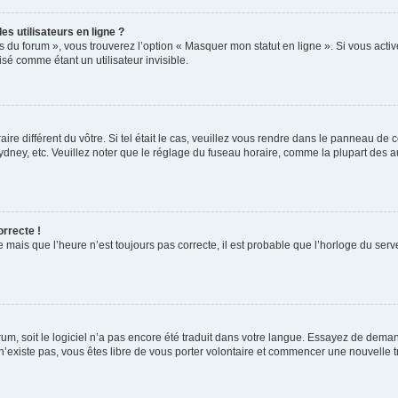
s utilisateurs en ligne ?
s du forum », vous trouverez l’option « Masquer mon statut en ligne ». Si vous activ
é comme étant un utilisateur invisible.
aire différent du vôtre. Si tel était le cas, veuillez vous rendre dans le panneau de co
ey, etc. Veuillez noter que le réglage du fuseau horaire, comme la plupart des autr
orrecte !
 mais que l’heure n’est toujours pas correcte, il est probable que l’horloge du serve
orum, soit le logiciel n’a pas encore été traduit dans votre langue. Essayez de deman
 n’existe pas, vous êtes libre de vous porter volontaire et commencer une nouvelle t