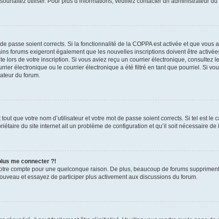
s souhaitez utiliser. Pour plus d’informations, veuillez contacter un administrateur du
t de passe soient corrects. Si la fonctionnalité de la COPPA est activée et que vous 
ains forums exigeront également que les nouvelles inscriptions doivent être activée
te lors de votre inscription. Si vous aviez reçu un courrier électronique, consultez l
r électronique ou le courrier électronique a été filtré en tant que pourriel. Si vo
rateur du forum.
out que votre nom d’utilisateur et votre mot de passe soient corrects. Si tel est le
iétaire du site internet ait un problème de configuration et qu’il soit nécessaire de l
 plus me connecter ?!
votre compte pour une quelconque raison. De plus, beaucoup de forums suppriment pér
 nouveau et essayez de participer plus activement aux discussions du forum.