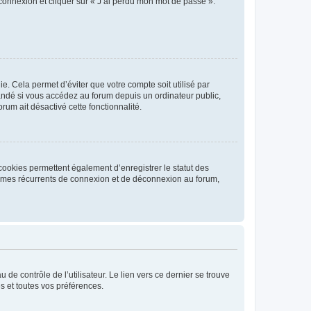
 connexion et cliquer sur « J’ai perdu mon mot de passe ».
. Cela permet d’éviter que votre compte soit utilisé par
andé si vous accédez au forum depuis un ordinateur public,
rum ait désactivé cette fonctionnalité.
cookies permettent également d’enregistrer le statut des
blèmes récurrents de connexion et de déconnexion au forum,
de contrôle de l’utilisateur. Le lien vers ce dernier se trouve
s et toutes vos préférences.