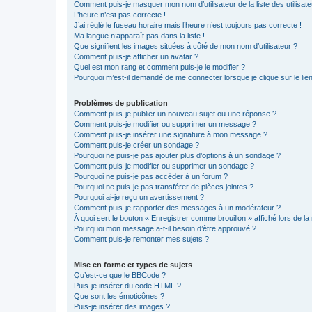
Comment puis-je masquer mon nom d’utilisateur de la liste des utilisate
L’heure n’est pas correcte !
J’ai réglé le fuseau horaire mais l’heure n’est toujours pas correcte !
Ma langue n’apparaît pas dans la liste !
Que signifient les images situées à côté de mon nom d’utilisateur ?
Comment puis-je afficher un avatar ?
Quel est mon rang et comment puis-je le modifier ?
Pourquoi m’est-il demandé de me connecter lorsque je clique sur le lien 
Problèmes de publication
Comment puis-je publier un nouveau sujet ou une réponse ?
Comment puis-je modifier ou supprimer un message ?
Comment puis-je insérer une signature à mon message ?
Comment puis-je créer un sondage ?
Pourquoi ne puis-je pas ajouter plus d’options à un sondage ?
Comment puis-je modifier ou supprimer un sondage ?
Pourquoi ne puis-je pas accéder à un forum ?
Pourquoi ne puis-je pas transférer de pièces jointes ?
Pourquoi ai-je reçu un avertissement ?
Comment puis-je rapporter des messages à un modérateur ?
À quoi sert le bouton « Enregistrer comme brouillon » affiché lors de la 
Pourquoi mon message a-t-il besoin d’être approuvé ?
Comment puis-je remonter mes sujets ?
Mise en forme et types de sujets
Qu’est-ce que le BBCode ?
Puis-je insérer du code HTML ?
Que sont les émoticônes ?
Puis-je insérer des images ?