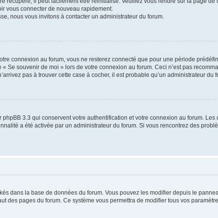
 récupéré, il peut facilement être réinitialisé. Veuillez vous rendre sur la page de
voir vous connecter de nouveau rapidement.
sse, nous vous invitons à contacter un administrateur du forum.
otre connexion au forum, vous ne resterez connecté que pour une période prédéfinie
se « Se souvenir de moi » lors de votre connexion au forum. Ceci n’est pas recomm
’arrivez pas à trouver cette case à cocher, il est probable qu’un administrateur du fo
 phpBB 3.3 qui conservent votre authentification et votre connexion au forum. Les 
tionnalité a été activée par un administrateur du forum. Si vous rencontrez des pro
ockés dans la base de données du forum. Vous pouvez les modifier depuis le panneau 
haut des pages du forum. Ce système vous permettra de modifier tous vos paramètre