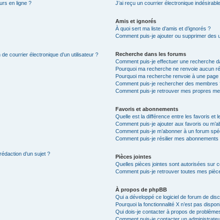
urs en ligne ?
J’ai reçu un courrier électronique indésirabl
Amis et ignorés
À quoi sert ma liste d’amis et d’ignorés ?
Comment puis-je ajouter ou supprimer des uti
Recherche dans les forums
de courrier électronique d’un utilisateur ?
Comment puis-je effectuer une recherche d
Pourquoi ma recherche ne renvoie aucun ré
Pourquoi ma recherche renvoie à une page 
Comment puis-je rechercher des membres 
Comment puis-je retrouver mes propres me
Favoris et abonnements
Quelle est la différence entre les favoris e
Comment puis-je ajouter aux favoris ou m’ab
Comment puis-je m’abonner à un forum spéc
Comment puis-je résilier mes abonnements
rédaction d’un sujet ?
Pièces jointes
Quelles pièces jointes sont autorisées sur 
Comment puis-je retrouver toutes mes pièce
À propos de phpBB
Qui a développé ce logiciel de forum de dis
Pourquoi la fonctionnalité X n’est pas dispon
Qui dois-je contacter à propos de problèmes
Comment puis-je contacter un administrateu