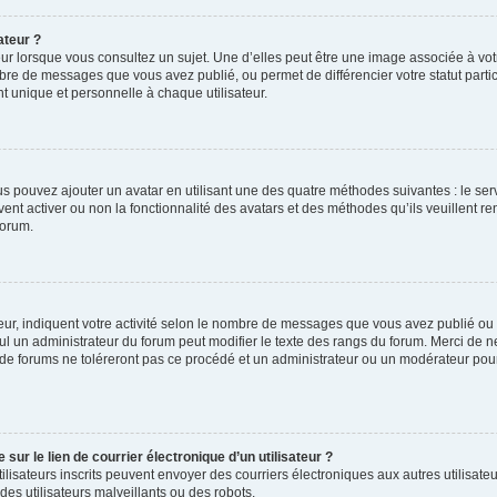
ateur ?
ur lorsque vous consultez un sujet. Une d’elles peut être une image associée à vo
mbre de messages que vous avez publié, ou permet de différencier votre statut parti
 unique et personnelle à chaque utilisateur.
ous pouvez ajouter un avatar en utilisant une des quatre méthodes suivantes : le serv
ent activer ou non la fonctionnalité des avatars et des méthodes qu’ils veuillent ren
forum.
ur, indiquent votre activité selon le nombre de messages que vous avez publié ou id
eul un administrateur du forum peut modifier le texte des rangs du forum. Merci de 
de forums ne toléreront pas ce procédé et un administrateur ou un modérateur pou
ur le lien de courrier électronique d’un utilisateur ?
s utilisateurs inscrits peuvent envoyer des courriers électroniques aux autres utili
es utilisateurs malveillants ou des robots.