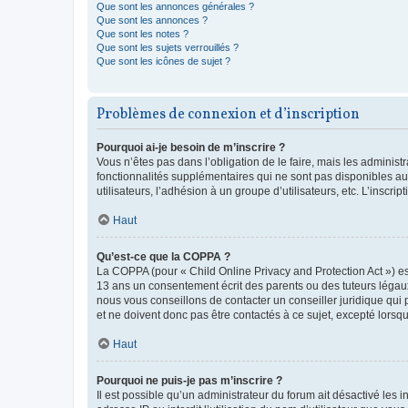
Que sont les annonces générales ?
Que sont les annonces ?
Que sont les notes ?
Que sont les sujets verrouillés ?
Que sont les icônes de sujet ?
Problèmes de connexion et d’inscription
Pourquoi ai-je besoin de m’inscrire ?
Vous n’êtes pas dans l’obligation de le faire, mais les adminis
fonctionnalités supplémentaires qui ne sont pas disponibles aux 
utilisateurs, l’adhésion à un groupe d’utilisateurs, etc. L’insc
Haut
Qu’est-ce que la COPPA ?
La COPPA (pour « Child Online Privacy and Protection Act ») es
13 ans un consentement écrit des parents ou des tuteurs légaux
nous vous conseillons de contacter un conseiller juridique qui
et ne doivent donc pas être contactés à ce sujet, excepté lorsq
Haut
Pourquoi ne puis-je pas m’inscrire ?
Il est possible qu’un administrateur du forum ait désactivé les 