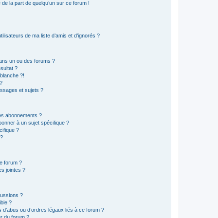
e de la part de quelqu’un sur ce forum !
lisateurs de ma liste d’amis et d’ignorés ?
ans un ou des forums ?
sultat ?
blanche ?!
?
ssages et sujets ?
t les abonnements ?
onner à un sujet spécifique ?
ifique ?
 ?
ce forum ?
s jointes ?
cussions ?
ible ?
 d’abus ou d’ordres légaux liés à ce forum ?
r du forum ?