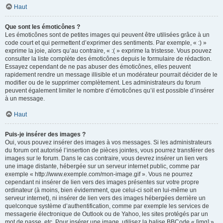
Haut
Que sont les émoticônes ?
Les émoticônes sont de petites images qui peuvent être utilisées grâce à un
code court et qui permettent d’exprimer des sentiments. Par exemple, « :) »
exprime la joie, alors qu’au contraire, « :( » exprime la tristesse. Vous pouvez
consulter la liste complète des émoticônes depuis le formulaire de rédaction.
Essayez cependant de ne pas abuser des émoticônes, elles peuvent
rapidement rendre un message illisible et un modérateur pourrait décider de le
modifier ou de le supprimer complètement. Les administrateurs du forum
peuvent également limiter le nombre d’émoticônes qu’il est possible d’insérer
à un message.
Haut
Puis-je insérer des images ?
Oui, vous pouvez insérer des images à vos messages. Si les administrateurs
du forum ont autorisé l’insertion de pièces jointes, vous pourrez transférer des
images sur le forum. Dans le cas contraire, vous devrez insérer un lien vers
une image distante, hébergée sur un serveur internet public, comme par
exemple « http://www.exemple.com/mon-image.gif ». Vous ne pourrez
cependant ni insérer de lien vers des images présentes sur votre propre
ordinateur (à moins, bien évidemment, que celui-ci soit en lui-même un
serveur internet), ni insérer de lien vers des images hébergées derrière un
quelconque système d’authentification, comme par exemple les services de
messagerie électronique de Outlook ou de Yahoo, les sites protégés par un
mot de passe, etc. Pour insérer une image, utilisez la balise BBCode « [img] ».