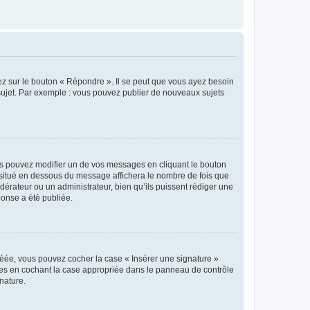
ez sur le bouton « Répondre ». Il se peut que vous ayez besoin
 sujet. Par exemple : vous pouvez publier de nouveaux sujets
s pouvez modifier un de vos messages en cliquant le bouton
e situé en dessous du message affichera le nombre de fois que
modérateur ou un administrateur, bien qu’ils puissent rédiger une
ponse a été publiée.
réée, vous pouvez cocher la case « Insérer une signature »
ages en cochant la case appropriée dans le panneau de contrôle
gnature.