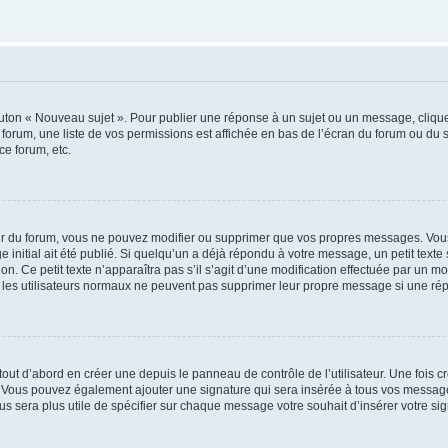
outon « Nouveau sujet ». Pour publier une réponse à un sujet ou un message, cliqu
 forum, une liste de vos permissions est affichée en bas de l’écran du forum ou du
ce forum, etc.
r du forum, vous ne pouvez modifier ou supprimer que vos propres messages. Vou
 initial ait été publié. Si quelqu’un a déjà répondu à votre message, un petit text
ion. Ce petit texte n’apparaîtra pas s’il s’agit d’une modification effectuée par un 
ue les utilisateurs normaux ne peuvent pas supprimer leur propre message si une ré
ut d’abord en créer une depuis le panneau de contrôle de l’utilisateur. Une fois c
ure. Vous pouvez également ajouter une signature qui sera insérée à tous vos mess
 vous sera plus utile de spécifier sur chaque message votre souhait d’insérer votre si