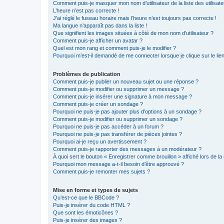
Comment puis-je masquer mon nom d’utilisateur de la liste des utilisate
L’heure n’est pas correcte !
J’ai réglé le fuseau horaire mais l’heure n’est toujours pas correcte !
Ma langue n’apparaît pas dans la liste !
Que signifient les images situées à côté de mon nom d’utilisateur ?
Comment puis-je afficher un avatar ?
Quel est mon rang et comment puis-je le modifier ?
Pourquoi m’est-il demandé de me connecter lorsque je clique sur le lien 
Problèmes de publication
Comment puis-je publier un nouveau sujet ou une réponse ?
Comment puis-je modifier ou supprimer un message ?
Comment puis-je insérer une signature à mon message ?
Comment puis-je créer un sondage ?
Pourquoi ne puis-je pas ajouter plus d’options à un sondage ?
Comment puis-je modifier ou supprimer un sondage ?
Pourquoi ne puis-je pas accéder à un forum ?
Pourquoi ne puis-je pas transférer de pièces jointes ?
Pourquoi ai-je reçu un avertissement ?
Comment puis-je rapporter des messages à un modérateur ?
À quoi sert le bouton « Enregistrer comme brouillon » affiché lors de la 
Pourquoi mon message a-t-il besoin d’être approuvé ?
Comment puis-je remonter mes sujets ?
Mise en forme et types de sujets
Qu’est-ce que le BBCode ?
Puis-je insérer du code HTML ?
Que sont les émoticônes ?
Puis-je insérer des images ?