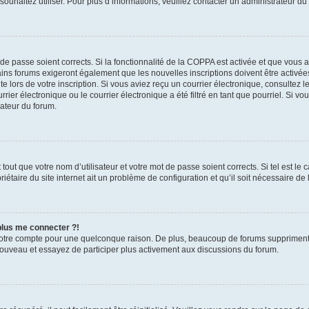
s souhaitez utiliser. Pour plus d’informations, veuillez contacter un administrateur du
t de passe soient corrects. Si la fonctionnalité de la COPPA est activée et que vous 
ains forums exigeront également que les nouvelles inscriptions doivent être activée
te lors de votre inscription. Si vous aviez reçu un courrier électronique, consultez l
r électronique ou le courrier électronique a été filtré en tant que pourriel. Si vo
rateur du forum.
out que votre nom d’utilisateur et votre mot de passe soient corrects. Si tel est le
iétaire du site internet ait un problème de configuration et qu’il soit nécessaire de l
 plus me connecter ?!
votre compte pour une quelconque raison. De plus, beaucoup de forums suppriment pér
 nouveau et essayez de participer plus activement aux discussions du forum.