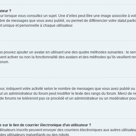
ateur ?
ur lorsque vous consultez un sujet. Une d’elles peut être une image associée à vo
mbre de messages que vous avez publié, ou permet de différencier votre statut parti
 unique et personnelle à chaque utilisateur.
ous pouvez ajouter un avatar en utilisant une des quatre méthodes suivantes : le serv
ent activer ou non la fonctionnalité des avatars et des méthodes qu’ils veuillent ren
forum.
ur, indiquent votre activité selon le nombre de messages que vous avez publié ou id
eul un administrateur du forum peut modifier le texte des rangs du forum. Merci de 
de forums ne toléreront pas ce procédé et un administrateur ou un modérateur pou
ur le lien de courrier électronique d’un utilisateur ?
s utilisateurs inscrits peuvent envoyer des courriers électroniques aux autres utili
es utilisateurs malveillants ou des robots.