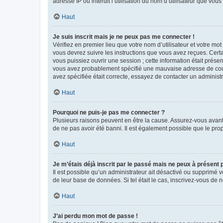
adresse IP ou interdit l’utilisation du nom d’utilisateur que vou
Haut
Je suis inscrit mais je ne peux pas me connecter !
Vérifiez en premier lieu que votre nom d’utilisateur et votre mo
vous devrez suivre les instructions que vous avez reçues. Cert
vous puissiez ouvrir une session ; cette information était présen
vous avez probablement spécifié une mauvaise adresse de courrie
avez spécifiée était correcte, essayez de contacter un administ
Haut
Pourquoi ne puis-je pas me connecter ?
Plusieurs raisons peuvent en être la cause. Assurez-vous avant t
de ne pas avoir été banni. Il est également possible que le propr
Haut
Je m’étais déjà inscrit par le passé mais ne peux à présent
Il est possible qu’un administrateur ait désactivé ou supprimé 
de leur base de données. Si tel était le cas, inscrivez-vous de
Haut
J’ai perdu mon mot de passe !