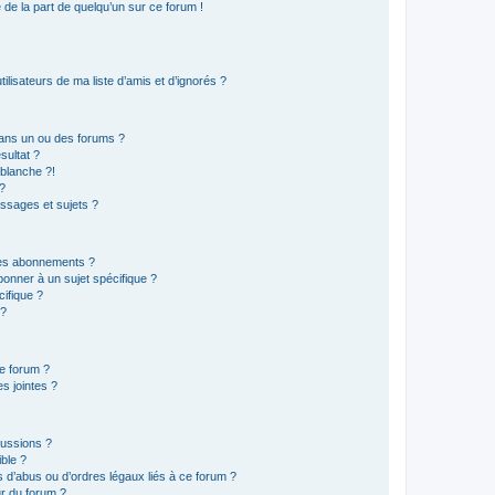
e de la part de quelqu’un sur ce forum !
lisateurs de ma liste d’amis et d’ignorés ?
ans un ou des forums ?
sultat ?
blanche ?!
?
ssages et sujets ?
t les abonnements ?
onner à un sujet spécifique ?
ifique ?
 ?
ce forum ?
s jointes ?
cussions ?
ible ?
 d’abus ou d’ordres légaux liés à ce forum ?
r du forum ?