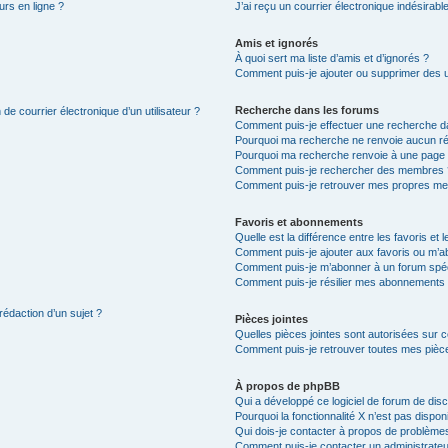
urs en ligne ?
J’ai reçu un courrier électronique indésirabl
Amis et ignorés
À quoi sert ma liste d’amis et d’ignorés ?
Comment puis-je ajouter ou supprimer des uti
Recherche dans les forums
de courrier électronique d’un utilisateur ?
Comment puis-je effectuer une recherche d
Pourquoi ma recherche ne renvoie aucun ré
Pourquoi ma recherche renvoie à une page 
Comment puis-je rechercher des membres 
Comment puis-je retrouver mes propres me
Favoris et abonnements
Quelle est la différence entre les favoris e
Comment puis-je ajouter aux favoris ou m’ab
Comment puis-je m’abonner à un forum spéc
Comment puis-je résilier mes abonnements
rédaction d’un sujet ?
Pièces jointes
Quelles pièces jointes sont autorisées sur 
Comment puis-je retrouver toutes mes pièce
À propos de phpBB
Qui a développé ce logiciel de forum de dis
Pourquoi la fonctionnalité X n’est pas dispon
Qui dois-je contacter à propos de problèmes
Comment puis-je contacter un administrateu