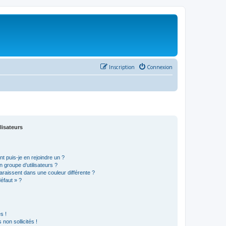
Inscription
Connexion
lisateurs
t puis-je en rejoindre un ?
 groupe d’utilisateurs ?
araissent dans une couleur différente ?
défaut » ?
s !
non sollicités !