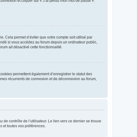
 connexion et cliquer sur « J’ai perdu mon mot de passe ».
. Cela permet d’éviter que votre compte soit utilisé par
andé si vous accédez au forum depuis un ordinateur public,
rum ait désactivé cette fonctionnalité.
cookies permettent également d’enregistrer le statut des
blèmes récurrents de connexion et de déconnexion au forum,
de contrôle de l’utilisateur. Le lien vers ce dernier se trouve
s et toutes vos préférences.