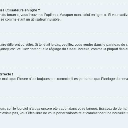
s utilisateurs en ligne ?
s du forum », vous trouverez l’option « Masquer mon statut en ligne ». Si vous activ
é comme étant un utilisateur invisible.
aire différent du vôtre. Si tel était le cas, veuillez vous rendre dans le panneau de co
ey, etc. Veuillez noter que le réglage du fuseau horaire, comme la plupart des autr
orrecte !
 mais que l’heure n’est toujours pas correcte, il est probable que l’horloge du serve
orum, soit le logiciel n’a pas encore été traduit dans votre langue. Essayez de deman
 n’existe pas, vous êtes libre de vous porter volontaire et commencer une nouvelle t