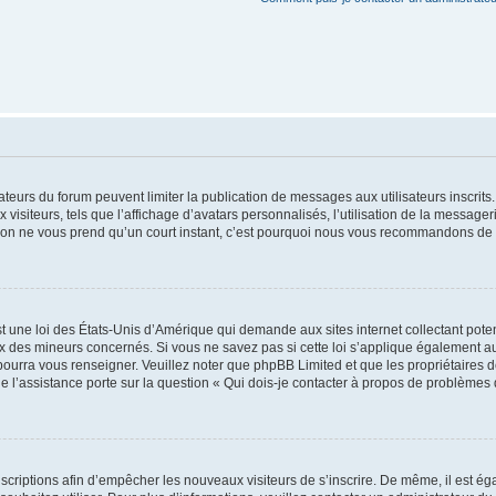
trateurs du forum peuvent limiter la publication de messages aux utilisateurs inscri
visiteurs, tels que l’affichage d’avatars personnalisés, l’utilisation de la messager
ription ne vous prend qu’un court instant, c’est pourquoi nous vous recommandons de l
t une loi des États-Unis d’Amérique qui demande aux sites internet collectant pot
 des mineurs concernés. Si vous ne savez pas si cette loi s’applique également au
 pourra vous renseigner. Veuillez noter que phpBB Limited et que les propriétaires
ue l’assistance porte sur la question « Qui dois-je contacter à propos de problèmes 
inscriptions afin d’empêcher les nouveaux visiteurs de s’inscrire. De même, il est é