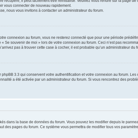
 récupéré, il peut facilement être réinitialisé. Veuillez vous rendre sur la page de
voir vous connecter de nouveau rapidement.
sse, nous vous invitons à contacter un administrateur du forum.
otre connexion au forum, vous ne resterez connecté que pour une période prédéfinie
se « Se souvenir de moi » lors de votre connexion au forum. Ceci n’est pas recomm
’arrivez pas à trouver cette case à cocher, il est probable qu’un administrateur du fo
 phpBB 3.3 qui conservent votre authentification et votre connexion au forum. Les 
tionnalité a été activée par un administrateur du forum. Si vous rencontrez des pro
ockés dans la base de données du forum. Vous pouvez les modifier depuis le panneau 
haut des pages du forum. Ce système vous permettra de modifier tous vos paramètre