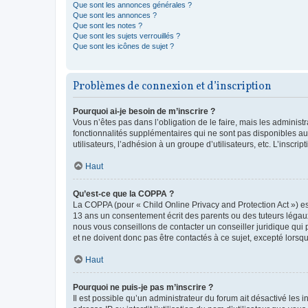
Que sont les annonces générales ?
Que sont les annonces ?
Que sont les notes ?
Que sont les sujets verrouillés ?
Que sont les icônes de sujet ?
Problèmes de connexion et d’inscription
Pourquoi ai-je besoin de m’inscrire ?
Vous n’êtes pas dans l’obligation de le faire, mais les adminis
fonctionnalités supplémentaires qui ne sont pas disponibles aux 
utilisateurs, l’adhésion à un groupe d’utilisateurs, etc. L’insc
Haut
Qu’est-ce que la COPPA ?
La COPPA (pour « Child Online Privacy and Protection Act ») es
13 ans un consentement écrit des parents ou des tuteurs légaux
nous vous conseillons de contacter un conseiller juridique qui
et ne doivent donc pas être contactés à ce sujet, excepté lorsq
Haut
Pourquoi ne puis-je pas m’inscrire ?
Il est possible qu’un administrateur du forum ait désactivé les 