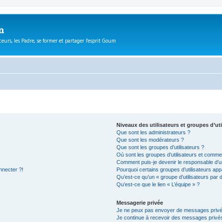
m
eurs, les Padre, se former et partager l'esprit Goum
Niveaux des utilisateurs et groupes d’uti
Que sont les administrateurs ?
Que sont les modérateurs ?
Que sont les groupes d’utilisateurs ?
Où sont les groupes d’utilisateurs et commen
Comment puis-je devenir le responsable d’un
nnecter ?!
Pourquoi certains groupes d’utilisateurs app
Qu’est-ce qu’un « groupe d’utilisateurs par 
Qu’est-ce que le lien « L’équipe » ?
Messagerie privée
Je ne peux pas envoyer de messages privé
Je continue à recevoir des messages privés 