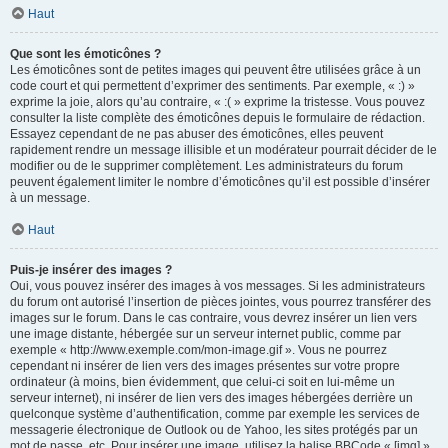
Haut
Que sont les émoticônes ?
Les émoticônes sont de petites images qui peuvent être utilisées grâce à un
code court et qui permettent d’exprimer des sentiments. Par exemple, « :) »
exprime la joie, alors qu’au contraire, « :( » exprime la tristesse. Vous pouvez
consulter la liste complète des émoticônes depuis le formulaire de rédaction.
Essayez cependant de ne pas abuser des émoticônes, elles peuvent
rapidement rendre un message illisible et un modérateur pourrait décider de le
modifier ou de le supprimer complètement. Les administrateurs du forum
peuvent également limiter le nombre d’émoticônes qu’il est possible d’insérer
à un message.
Haut
Puis-je insérer des images ?
Oui, vous pouvez insérer des images à vos messages. Si les administrateurs
du forum ont autorisé l’insertion de pièces jointes, vous pourrez transférer des
images sur le forum. Dans le cas contraire, vous devrez insérer un lien vers
une image distante, hébergée sur un serveur internet public, comme par
exemple « http://www.exemple.com/mon-image.gif ». Vous ne pourrez
cependant ni insérer de lien vers des images présentes sur votre propre
ordinateur (à moins, bien évidemment, que celui-ci soit en lui-même un
serveur internet), ni insérer de lien vers des images hébergées derrière un
quelconque système d’authentification, comme par exemple les services de
messagerie électronique de Outlook ou de Yahoo, les sites protégés par un
mot de passe, etc. Pour insérer une image, utilisez la balise BBCode « [img] ».