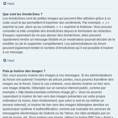
Haut
Que sont les émoticônes ?
Les émoticônes sont de petites images qui peuvent être utilisées grâce à un
code court et qui permettent d’exprimer des sentiments. Par exemple, « :) »
exprime la joie, alors qu’au contraire, « :( » exprime la tristesse. Vous pouvez
consulter la liste complète des émoticônes depuis le formulaire de rédaction.
Essayez cependant de ne pas abuser des émoticônes, elles peuvent
rapidement rendre un message illisible et un modérateur pourrait décider de le
modifier ou de le supprimer complètement. Les administrateurs du forum
peuvent également limiter le nombre d’émoticônes qu’il est possible d’insérer
à un message.
Haut
Puis-je insérer des images ?
Oui, vous pouvez insérer des images à vos messages. Si les administrateurs
du forum ont autorisé l’insertion de pièces jointes, vous pourrez transférer des
images sur le forum. Dans le cas contraire, vous devrez insérer un lien vers
une image distante, hébergée sur un serveur internet public, comme par
exemple « http://www.exemple.com/mon-image.gif ». Vous ne pourrez
cependant ni insérer de lien vers des images présentes sur votre propre
ordinateur (à moins, bien évidemment, que celui-ci soit en lui-même un
serveur internet), ni insérer de lien vers des images hébergées derrière un
quelconque système d’authentification, comme par exemple les services de
messagerie électronique de Outlook ou de Yahoo, les sites protégés par un
mot de passe, etc. Pour insérer une image, utilisez la balise BBCode « [img] ».