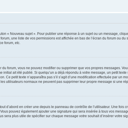
outon « Nouveau sujet ». Pour publier une réponse à un sujet ou un message, cliqu
 forum, une liste de vos permissions est affichée en bas de l’écran du forum ou du
ce forum, etc.
r du forum, vous ne pouvez modifier ou supprimer que vos propres messages. Vou
 initial ait été publié. Si quelqu’un a déjà répondu à votre message, un petit text
ion. Ce petit texte n’apparaîtra pas s’il s’agit d’une modification effectuée par un 
ue les utilisateurs normaux ne peuvent pas supprimer leur propre message si une ré
ut d’abord en créer une depuis le panneau de contrôle de l’utilisateur. Une fois c
ure. Vous pouvez également ajouter une signature qui sera insérée à tous vos mess
 vous sera plus utile de spécifier sur chaque message votre souhait d’insérer votre si