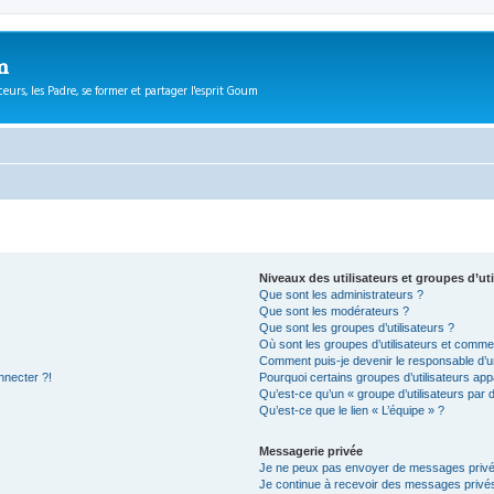
m
eurs, les Padre, se former et partager l'esprit Goum
Niveaux des utilisateurs et groupes d’uti
Que sont les administrateurs ?
Que sont les modérateurs ?
Que sont les groupes d’utilisateurs ?
Où sont les groupes d’utilisateurs et commen
Comment puis-je devenir le responsable d’un
nnecter ?!
Pourquoi certains groupes d’utilisateurs app
Qu’est-ce qu’un « groupe d’utilisateurs par 
Qu’est-ce que le lien « L’équipe » ?
Messagerie privée
Je ne peux pas envoyer de messages privé
Je continue à recevoir des messages privés 