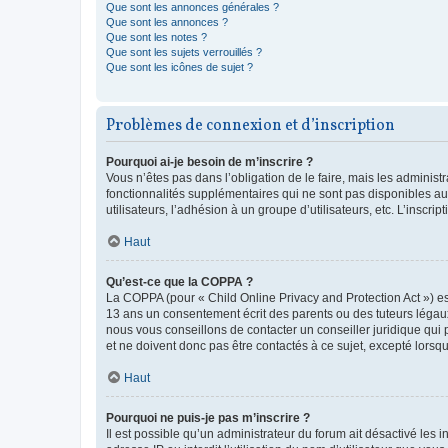
Que sont les annonces générales ?
Que sont les annonces ?
Que sont les notes ?
Que sont les sujets verrouillés ?
Que sont les icônes de sujet ?
Problèmes de connexion et d’inscription
Pourquoi ai-je besoin de m’inscrire ?
Vous n’êtes pas dans l’obligation de le faire, mais les adminis
fonctionnalités supplémentaires qui ne sont pas disponibles aux 
utilisateurs, l’adhésion à un groupe d’utilisateurs, etc. L’insc
Haut
Qu’est-ce que la COPPA ?
La COPPA (pour « Child Online Privacy and Protection Act ») es
13 ans un consentement écrit des parents ou des tuteurs légaux
nous vous conseillons de contacter un conseiller juridique qui
et ne doivent donc pas être contactés à ce sujet, excepté lorsq
Haut
Pourquoi ne puis-je pas m’inscrire ?
Il est possible qu’un administrateur du forum ait désactivé les 