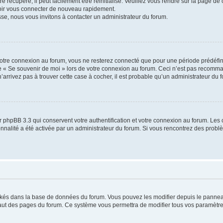
 récupéré, il peut facilement être réinitialisé. Veuillez vous rendre sur la page de
voir vous connecter de nouveau rapidement.
sse, nous vous invitons à contacter un administrateur du forum.
otre connexion au forum, vous ne resterez connecté que pour une période prédéfinie
se « Se souvenir de moi » lors de votre connexion au forum. Ceci n’est pas recomm
’arrivez pas à trouver cette case à cocher, il est probable qu’un administrateur du fo
 phpBB 3.3 qui conservent votre authentification et votre connexion au forum. Les 
tionnalité a été activée par un administrateur du forum. Si vous rencontrez des pro
ockés dans la base de données du forum. Vous pouvez les modifier depuis le panneau 
haut des pages du forum. Ce système vous permettra de modifier tous vos paramètre