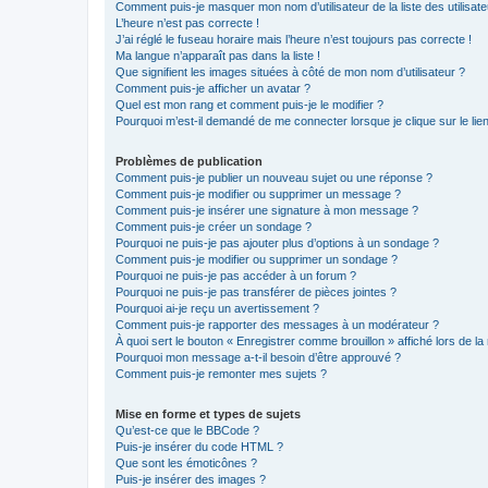
Comment puis-je masquer mon nom d’utilisateur de la liste des utilisate
L’heure n’est pas correcte !
J’ai réglé le fuseau horaire mais l’heure n’est toujours pas correcte !
Ma langue n’apparaît pas dans la liste !
Que signifient les images situées à côté de mon nom d’utilisateur ?
Comment puis-je afficher un avatar ?
Quel est mon rang et comment puis-je le modifier ?
Pourquoi m’est-il demandé de me connecter lorsque je clique sur le lien 
Problèmes de publication
Comment puis-je publier un nouveau sujet ou une réponse ?
Comment puis-je modifier ou supprimer un message ?
Comment puis-je insérer une signature à mon message ?
Comment puis-je créer un sondage ?
Pourquoi ne puis-je pas ajouter plus d’options à un sondage ?
Comment puis-je modifier ou supprimer un sondage ?
Pourquoi ne puis-je pas accéder à un forum ?
Pourquoi ne puis-je pas transférer de pièces jointes ?
Pourquoi ai-je reçu un avertissement ?
Comment puis-je rapporter des messages à un modérateur ?
À quoi sert le bouton « Enregistrer comme brouillon » affiché lors de la 
Pourquoi mon message a-t-il besoin d’être approuvé ?
Comment puis-je remonter mes sujets ?
Mise en forme et types de sujets
Qu’est-ce que le BBCode ?
Puis-je insérer du code HTML ?
Que sont les émoticônes ?
Puis-je insérer des images ?