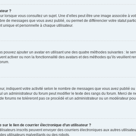
ateur ?
ur lorsque vous consultez un sujet. Une d’elles peut être une image associée à vo
mbre de messages que vous avez publié, ou permet de différencier votre statut parti
 unique et personnelle à chaque utilisateur.
ous pouvez ajouter un avatar en utilisant une des quatre méthodes suivantes : le serv
ent activer ou non la fonctionnalité des avatars et des méthodes qu’ils veuillent ren
forum.
ur, indiquent votre activité selon le nombre de messages que vous avez publié ou id
eul un administrateur du forum peut modifier le texte des rangs du forum. Merci de 
de forums ne toléreront pas ce procédé et un administrateur ou un modérateur pou
ur le lien de courrier électronique d’un utilisateur ?
s utilisateurs inscrits peuvent envoyer des courriers électroniques aux autres utili
es utilisateurs malveillants ou des robots.