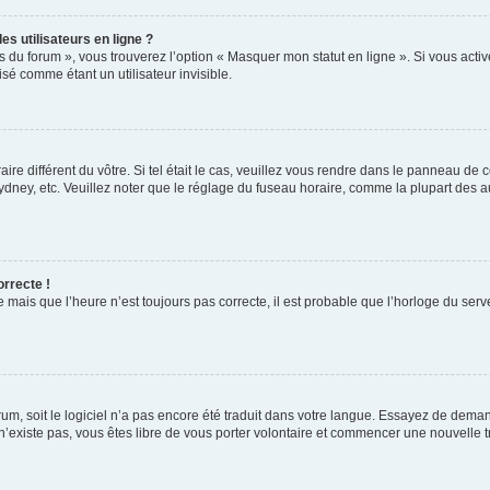
s utilisateurs en ligne ?
s du forum », vous trouverez l’option « Masquer mon statut en ligne ». Si vous activ
é comme étant un utilisateur invisible.
aire différent du vôtre. Si tel était le cas, veuillez vous rendre dans le panneau de co
ey, etc. Veuillez noter que le réglage du fuseau horaire, comme la plupart des autr
orrecte !
 mais que l’heure n’est toujours pas correcte, il est probable que l’horloge du serve
orum, soit le logiciel n’a pas encore été traduit dans votre langue. Essayez de deman
 n’existe pas, vous êtes libre de vous porter volontaire et commencer une nouvelle t