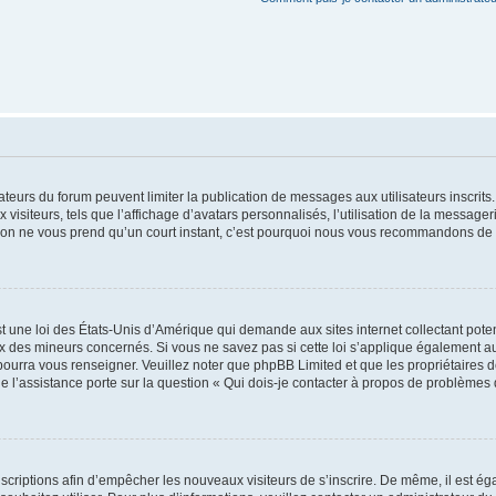
trateurs du forum peuvent limiter la publication de messages aux utilisateurs inscri
visiteurs, tels que l’affichage d’avatars personnalisés, l’utilisation de la messager
ription ne vous prend qu’un court instant, c’est pourquoi nous vous recommandons de l
t une loi des États-Unis d’Amérique qui demande aux sites internet collectant pot
 des mineurs concernés. Si vous ne savez pas si cette loi s’applique également au
 pourra vous renseigner. Veuillez noter que phpBB Limited et que les propriétaires
ue l’assistance porte sur la question « Qui dois-je contacter à propos de problèmes 
inscriptions afin d’empêcher les nouveaux visiteurs de s’inscrire. De même, il est é