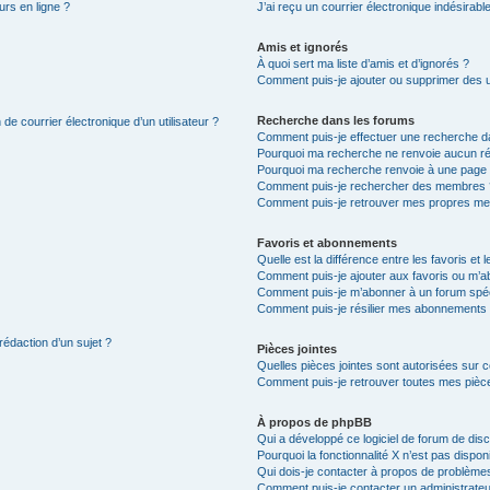
urs en ligne ?
J’ai reçu un courrier électronique indésirabl
Amis et ignorés
À quoi sert ma liste d’amis et d’ignorés ?
Comment puis-je ajouter ou supprimer des uti
Recherche dans les forums
de courrier électronique d’un utilisateur ?
Comment puis-je effectuer une recherche d
Pourquoi ma recherche ne renvoie aucun ré
Pourquoi ma recherche renvoie à une page 
Comment puis-je rechercher des membres 
Comment puis-je retrouver mes propres me
Favoris et abonnements
Quelle est la différence entre les favoris e
Comment puis-je ajouter aux favoris ou m’ab
Comment puis-je m’abonner à un forum spéc
Comment puis-je résilier mes abonnements
rédaction d’un sujet ?
Pièces jointes
Quelles pièces jointes sont autorisées sur 
Comment puis-je retrouver toutes mes pièce
À propos de phpBB
Qui a développé ce logiciel de forum de dis
Pourquoi la fonctionnalité X n’est pas dispon
Qui dois-je contacter à propos de problèmes
Comment puis-je contacter un administrateu