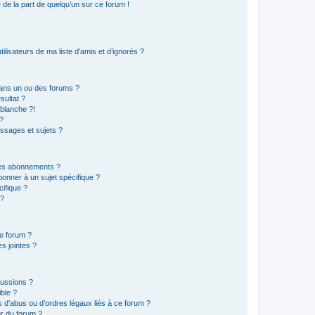
e de la part de quelqu’un sur ce forum !
lisateurs de ma liste d’amis et d’ignorés ?
ans un ou des forums ?
sultat ?
blanche ?!
?
ssages et sujets ?
t les abonnements ?
onner à un sujet spécifique ?
ifique ?
 ?
ce forum ?
s jointes ?
cussions ?
ible ?
 d’abus ou d’ordres légaux liés à ce forum ?
r du forum ?