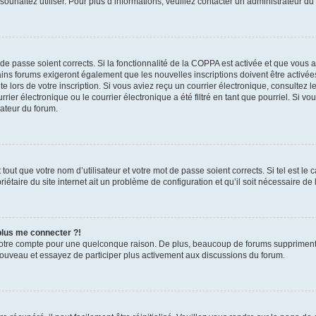
s souhaitez utiliser. Pour plus d’informations, veuillez contacter un administrateur du
t de passe soient corrects. Si la fonctionnalité de la COPPA est activée et que vous 
ains forums exigeront également que les nouvelles inscriptions doivent être activée
te lors de votre inscription. Si vous aviez reçu un courrier électronique, consultez l
r électronique ou le courrier électronique a été filtré en tant que pourriel. Si vo
rateur du forum.
out que votre nom d’utilisateur et votre mot de passe soient corrects. Si tel est le
iétaire du site internet ait un problème de configuration et qu’il soit nécessaire de l
 plus me connecter ?!
votre compte pour une quelconque raison. De plus, beaucoup de forums suppriment pér
 nouveau et essayez de participer plus activement aux discussions du forum.