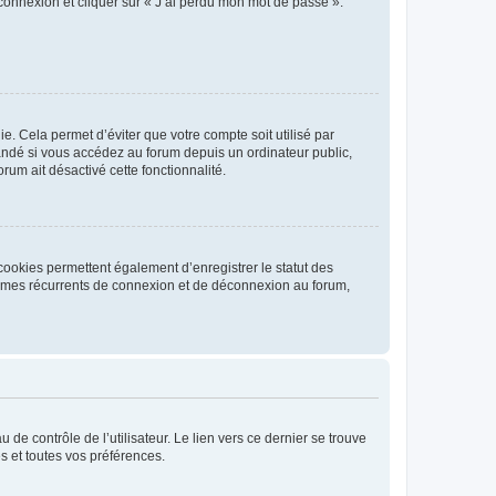
 connexion et cliquer sur « J’ai perdu mon mot de passe ».
. Cela permet d’éviter que votre compte soit utilisé par
andé si vous accédez au forum depuis un ordinateur public,
rum ait désactivé cette fonctionnalité.
cookies permettent également d’enregistrer le statut des
blèmes récurrents de connexion et de déconnexion au forum,
de contrôle de l’utilisateur. Le lien vers ce dernier se trouve
s et toutes vos préférences.