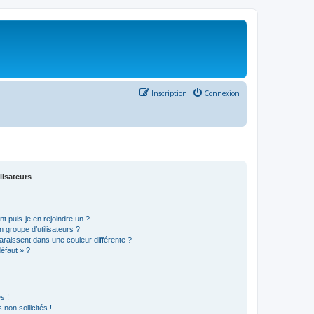
Inscription
Connexion
lisateurs
t puis-je en rejoindre un ?
 groupe d’utilisateurs ?
araissent dans une couleur différente ?
défaut » ?
s !
non sollicités !