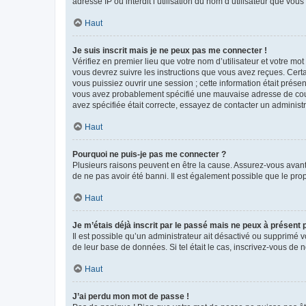
adresse IP ou interdit l’utilisation du nom d’utilisateur que vou
Haut
Je suis inscrit mais je ne peux pas me connecter !
Vérifiez en premier lieu que votre nom d’utilisateur et votre mo
vous devrez suivre les instructions que vous avez reçues. Cert
vous puissiez ouvrir une session ; cette information était présen
vous avez probablement spécifié une mauvaise adresse de courrie
avez spécifiée était correcte, essayez de contacter un administ
Haut
Pourquoi ne puis-je pas me connecter ?
Plusieurs raisons peuvent en être la cause. Assurez-vous avant t
de ne pas avoir été banni. Il est également possible que le propr
Haut
Je m’étais déjà inscrit par le passé mais ne peux à présent
Il est possible qu’un administrateur ait désactivé ou supprimé 
de leur base de données. Si tel était le cas, inscrivez-vous de
Haut
J’ai perdu mon mot de passe !