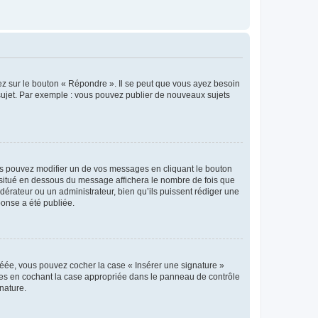
ez sur le bouton « Répondre ». Il se peut que vous ayez besoin
 sujet. Par exemple : vous pouvez publier de nouveaux sujets
s pouvez modifier un de vos messages en cliquant le bouton
e situé en dessous du message affichera le nombre de fois que
modérateur ou un administrateur, bien qu’ils puissent rédiger une
ponse a été publiée.
réée, vous pouvez cocher la case « Insérer une signature »
ages en cochant la case appropriée dans le panneau de contrôle
gnature.