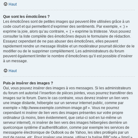
Haut
Que sont les émoticônes ?
Les émoticônes sont de petites images qui peuvent être utilisées grâce à un
code court et qui permettent d’exprimer des sentiments. Par exemple, « :) »
exprime la joie, alors qu’au contraire, « :( » exprime la tristesse. Vous pouvez
consulter la liste complète des émoticônes depuis le formulaire de rédaction.
Essayez cependant de ne pas abuser des émoticônes, elles peuvent
rapidement rendre un message illisible et un modérateur pourrait décider de le
modifier ou de le supprimer complètement. Les administrateurs du forum
peuvent également limiter le nombre d’émoticônes qu’il est possible d’insérer
à un message.
Haut
Puis-je insérer des images ?
Oui, vous pouvez insérer des images à vos messages. Si les administrateurs
du forum ont autorisé l’insertion de pièces jointes, vous pourrez transférer des
images sur le forum. Dans le cas contraire, vous devrez insérer un lien vers
une image distante, hébergée sur un serveur internet public, comme par
exemple « http://www.exemple.com/mon-image.gif ». Vous ne pourrez
cependant ni insérer de lien vers des images présentes sur votre propre
ordinateur (à moins, bien évidemment, que celui-ci soit en lui-même un
serveur internet), ni insérer de lien vers des images hébergées derrière un
quelconque système d’authentification, comme par exemple les services de
messagerie électronique de Outlook ou de Yahoo, les sites protégés par un
mot de passe, etc. Pour insérer une image, utilisez la balise BBCode « [img] ».