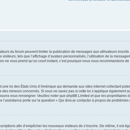
trateurs du forum peuvent limiter la publication de messages aux utilisateurs inscri
visiteurs, tels que l’affichage d’avatars personnalisés, l’utilisation de la messager
ription ne vous prend qu’un court instant, c’est pourquoi nous vous recommandons de l
t une loi des États-Unis d’Amérique qui demande aux sites internet collectant pot
 des mineurs concernés. Si vous ne savez pas si cette loi s’applique également au
 pourra vous renseigner. Veuillez noter que phpBB Limited et que les propriétaires
ue l’assistance porte sur la question « Qui dois-je contacter à propos de problèmes 
inscriptions afin d’empêcher les nouveaux visiteurs de s’inscrire. De même, il est é