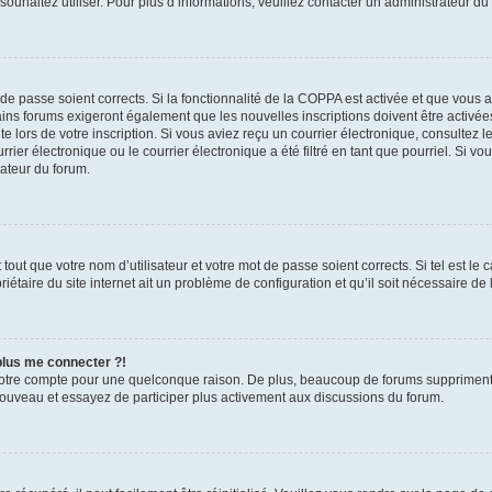
s souhaitez utiliser. Pour plus d’informations, veuillez contacter un administrateur du
t de passe soient corrects. Si la fonctionnalité de la COPPA est activée et que vous 
ains forums exigeront également que les nouvelles inscriptions doivent être activée
te lors de votre inscription. Si vous aviez reçu un courrier électronique, consultez l
r électronique ou le courrier électronique a été filtré en tant que pourriel. Si vo
rateur du forum.
out que votre nom d’utilisateur et votre mot de passe soient corrects. Si tel est le
iétaire du site internet ait un problème de configuration et qu’il soit nécessaire de l
 plus me connecter ?!
votre compte pour une quelconque raison. De plus, beaucoup de forums suppriment pér
 nouveau et essayez de participer plus activement aux discussions du forum.