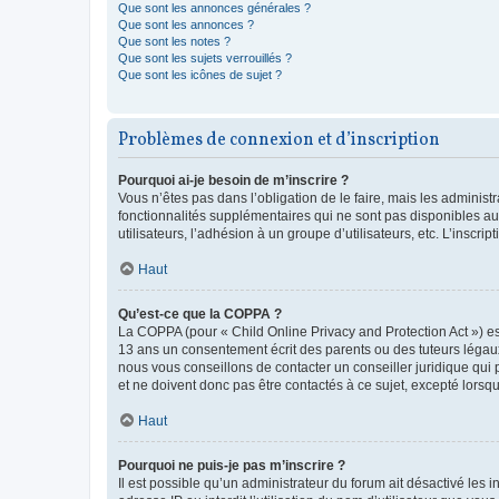
Que sont les annonces générales ?
Que sont les annonces ?
Que sont les notes ?
Que sont les sujets verrouillés ?
Que sont les icônes de sujet ?
Problèmes de connexion et d’inscription
Pourquoi ai-je besoin de m’inscrire ?
Vous n’êtes pas dans l’obligation de le faire, mais les adminis
fonctionnalités supplémentaires qui ne sont pas disponibles aux 
utilisateurs, l’adhésion à un groupe d’utilisateurs, etc. L’insc
Haut
Qu’est-ce que la COPPA ?
La COPPA (pour « Child Online Privacy and Protection Act ») es
13 ans un consentement écrit des parents ou des tuteurs légaux
nous vous conseillons de contacter un conseiller juridique qui
et ne doivent donc pas être contactés à ce sujet, excepté lorsq
Haut
Pourquoi ne puis-je pas m’inscrire ?
Il est possible qu’un administrateur du forum ait désactivé les 