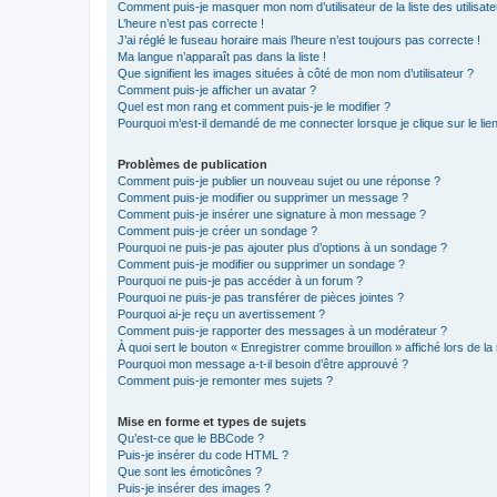
Comment puis-je masquer mon nom d’utilisateur de la liste des utilisate
L’heure n’est pas correcte !
J’ai réglé le fuseau horaire mais l’heure n’est toujours pas correcte !
Ma langue n’apparaît pas dans la liste !
Que signifient les images situées à côté de mon nom d’utilisateur ?
Comment puis-je afficher un avatar ?
Quel est mon rang et comment puis-je le modifier ?
Pourquoi m’est-il demandé de me connecter lorsque je clique sur le lien 
Problèmes de publication
Comment puis-je publier un nouveau sujet ou une réponse ?
Comment puis-je modifier ou supprimer un message ?
Comment puis-je insérer une signature à mon message ?
Comment puis-je créer un sondage ?
Pourquoi ne puis-je pas ajouter plus d’options à un sondage ?
Comment puis-je modifier ou supprimer un sondage ?
Pourquoi ne puis-je pas accéder à un forum ?
Pourquoi ne puis-je pas transférer de pièces jointes ?
Pourquoi ai-je reçu un avertissement ?
Comment puis-je rapporter des messages à un modérateur ?
À quoi sert le bouton « Enregistrer comme brouillon » affiché lors de la 
Pourquoi mon message a-t-il besoin d’être approuvé ?
Comment puis-je remonter mes sujets ?
Mise en forme et types de sujets
Qu’est-ce que le BBCode ?
Puis-je insérer du code HTML ?
Que sont les émoticônes ?
Puis-je insérer des images ?