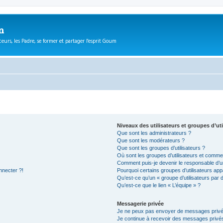
m
eurs, les Padre, se former et partager l'esprit Goum
Niveaux des utilisateurs et groupes d’uti
Que sont les administrateurs ?
Que sont les modérateurs ?
Que sont les groupes d’utilisateurs ?
Où sont les groupes d’utilisateurs et commen
Comment puis-je devenir le responsable d’un
nnecter ?!
Pourquoi certains groupes d’utilisateurs app
Qu’est-ce qu’un « groupe d’utilisateurs par 
Qu’est-ce que le lien « L’équipe » ?
Messagerie privée
Je ne peux pas envoyer de messages privé
Je continue à recevoir des messages privés 