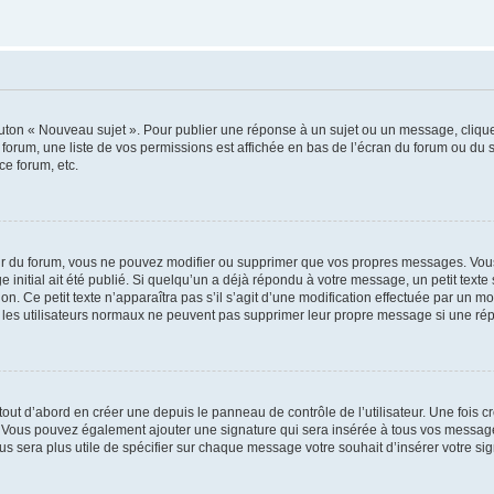
outon « Nouveau sujet ». Pour publier une réponse à un sujet ou un message, cliqu
 forum, une liste de vos permissions est affichée en bas de l’écran du forum ou du
ce forum, etc.
r du forum, vous ne pouvez modifier ou supprimer que vos propres messages. Vou
 initial ait été publié. Si quelqu’un a déjà répondu à votre message, un petit text
ion. Ce petit texte n’apparaîtra pas s’il s’agit d’une modification effectuée par un 
ue les utilisateurs normaux ne peuvent pas supprimer leur propre message si une ré
ut d’abord en créer une depuis le panneau de contrôle de l’utilisateur. Une fois c
ure. Vous pouvez également ajouter une signature qui sera insérée à tous vos mess
 vous sera plus utile de spécifier sur chaque message votre souhait d’insérer votre si