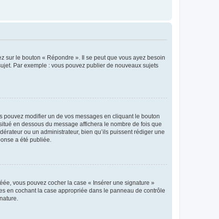
ez sur le bouton « Répondre ». Il se peut que vous ayez besoin
 sujet. Par exemple : vous pouvez publier de nouveaux sujets
s pouvez modifier un de vos messages en cliquant le bouton
e situé en dessous du message affichera le nombre de fois que
modérateur ou un administrateur, bien qu’ils puissent rédiger une
ponse a été publiée.
réée, vous pouvez cocher la case « Insérer une signature »
ages en cochant la case appropriée dans le panneau de contrôle
gnature.