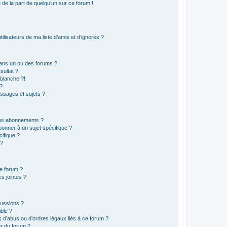
e de la part de quelqu’un sur ce forum !
lisateurs de ma liste d’amis et d’ignorés ?
ans un ou des forums ?
sultat ?
blanche ?!
?
ssages et sujets ?
t les abonnements ?
onner à un sujet spécifique ?
ifique ?
 ?
ce forum ?
s jointes ?
cussions ?
ible ?
 d’abus ou d’ordres légaux liés à ce forum ?
r du forum ?