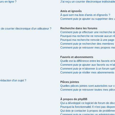
urs en ligne ?
J’ai reçu un courrier électronique indésirabl
Amis et ignorés
À quoi sert ma liste d’amis et d’ignorés ?
Comment puis-je ajouter ou supprimer des uti
Recherche dans les forums
de courrier électronique d’un utilisateur ?
Comment puis-je effectuer une recherche d
Pourquoi ma recherche ne renvoie aucun ré
Pourquoi ma recherche renvoie à une page 
Comment puis-je rechercher des membres 
Comment puis-je retrouver mes propres me
Favoris et abonnements
Quelle est la différence entre les favoris e
Comment puis-je ajouter aux favoris ou m’ab
Comment puis-je m’abonner à un forum spéc
Comment puis-je résilier mes abonnements
rédaction d’un sujet ?
Pièces jointes
Quelles pièces jointes sont autorisées sur 
Comment puis-je retrouver toutes mes pièce
À propos de phpBB
Qui a développé ce logiciel de forum de dis
Pourquoi la fonctionnalité X n’est pas dispon
Qui dois-je contacter à propos de problèmes
Comment puis-je contacter un administrateu