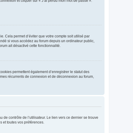
 connexion et cliquer sur « J’ai perdu mon mot de passe ».
. Cela permet d’éviter que votre compte soit utilisé par
andé si vous accédez au forum depuis un ordinateur public,
rum ait désactivé cette fonctionnalité.
cookies permettent également d’enregistrer le statut des
blèmes récurrents de connexion et de déconnexion au forum,
de contrôle de l’utilisateur. Le lien vers ce dernier se trouve
s et toutes vos préférences.