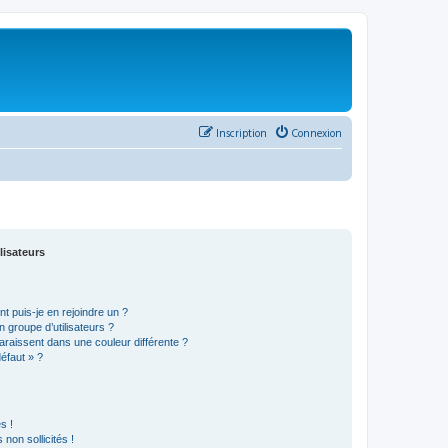
Inscription
Connexion
lisateurs
t puis-je en rejoindre un ?
 groupe d’utilisateurs ?
araissent dans une couleur différente ?
défaut » ?
s !
non sollicités !