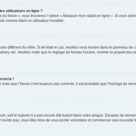
s utilisateurs en ligne ?
s du forum », vous trouverez l’option « Masquer mon statut en ligne ». Si vous activ
é comme étant un utilisateur invisible.
aire différent du vôtre. Si tel était le cas, veuillez vous rendre dans le panneau de co
ey, etc. Veuillez noter que le réglage du fuseau horaire, comme la plupart des autr
orrecte !
 mais que l’heure n’est toujours pas correcte, il est probable que l’horloge du serve
orum, soit le logiciel n’a pas encore été traduit dans votre langue. Essayez de deman
 n’existe pas, vous êtes libre de vous porter volontaire et commencer une nouvelle t