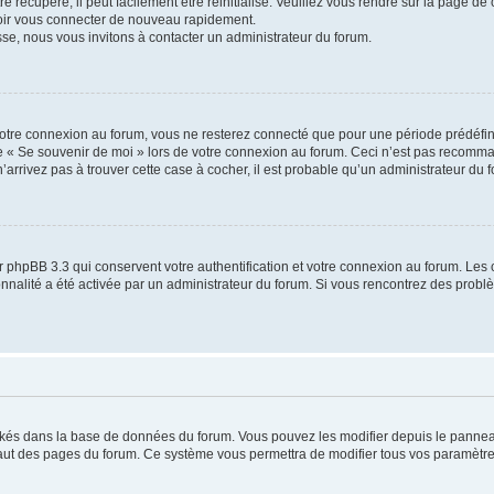
 récupéré, il peut facilement être réinitialisé. Veuillez vous rendre sur la page de
voir vous connecter de nouveau rapidement.
sse, nous vous invitons à contacter un administrateur du forum.
otre connexion au forum, vous ne resterez connecté que pour une période prédéfinie
se « Se souvenir de moi » lors de votre connexion au forum. Ceci n’est pas recomm
’arrivez pas à trouver cette case à cocher, il est probable qu’un administrateur du fo
 phpBB 3.3 qui conservent votre authentification et votre connexion au forum. Les 
tionnalité a été activée par un administrateur du forum. Si vous rencontrez des pro
ockés dans la base de données du forum. Vous pouvez les modifier depuis le panneau 
haut des pages du forum. Ce système vous permettra de modifier tous vos paramètre