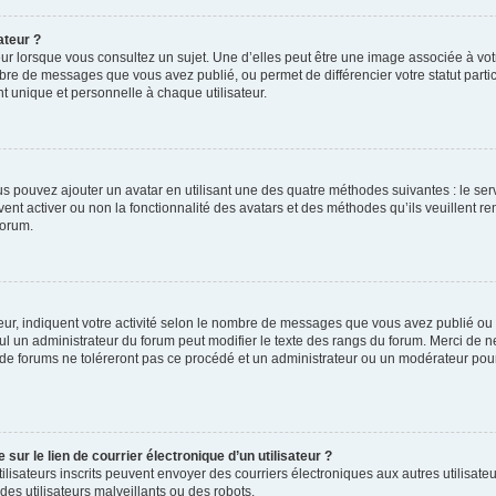
ateur ?
ur lorsque vous consultez un sujet. Une d’elles peut être une image associée à vo
mbre de messages que vous avez publié, ou permet de différencier votre statut parti
 unique et personnelle à chaque utilisateur.
ous pouvez ajouter un avatar en utilisant une des quatre méthodes suivantes : le serv
ent activer ou non la fonctionnalité des avatars et des méthodes qu’ils veuillent ren
forum.
ur, indiquent votre activité selon le nombre de messages que vous avez publié ou id
eul un administrateur du forum peut modifier le texte des rangs du forum. Merci de 
de forums ne toléreront pas ce procédé et un administrateur ou un modérateur pou
ur le lien de courrier électronique d’un utilisateur ?
s utilisateurs inscrits peuvent envoyer des courriers électroniques aux autres utili
es utilisateurs malveillants ou des robots.