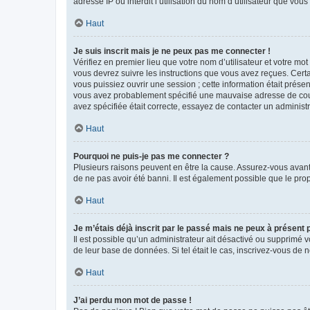
adresse IP ou interdit l’utilisation du nom d’utilisateur que vou
Haut
Je suis inscrit mais je ne peux pas me connecter !
Vérifiez en premier lieu que votre nom d’utilisateur et votre mo
vous devrez suivre les instructions que vous avez reçues. Cert
vous puissiez ouvrir une session ; cette information était présen
vous avez probablement spécifié une mauvaise adresse de courrie
avez spécifiée était correcte, essayez de contacter un administ
Haut
Pourquoi ne puis-je pas me connecter ?
Plusieurs raisons peuvent en être la cause. Assurez-vous avant t
de ne pas avoir été banni. Il est également possible que le propr
Haut
Je m’étais déjà inscrit par le passé mais ne peux à présent
Il est possible qu’un administrateur ait désactivé ou supprimé 
de leur base de données. Si tel était le cas, inscrivez-vous de
Haut
J’ai perdu mon mot de passe !