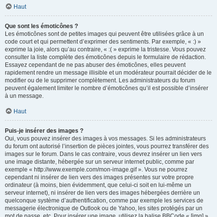
Haut
Que sont les émoticônes ?
Les émoticônes sont de petites images qui peuvent être utilisées grâce à un
code court et qui permettent d’exprimer des sentiments. Par exemple, « :) »
exprime la joie, alors qu’au contraire, « :( » exprime la tristesse. Vous pouvez
consulter la liste complète des émoticônes depuis le formulaire de rédaction.
Essayez cependant de ne pas abuser des émoticônes, elles peuvent
rapidement rendre un message illisible et un modérateur pourrait décider de le
modifier ou de le supprimer complètement. Les administrateurs du forum
peuvent également limiter le nombre d’émoticônes qu’il est possible d’insérer
à un message.
Haut
Puis-je insérer des images ?
Oui, vous pouvez insérer des images à vos messages. Si les administrateurs
du forum ont autorisé l’insertion de pièces jointes, vous pourrez transférer des
images sur le forum. Dans le cas contraire, vous devrez insérer un lien vers
une image distante, hébergée sur un serveur internet public, comme par
exemple « http://www.exemple.com/mon-image.gif ». Vous ne pourrez
cependant ni insérer de lien vers des images présentes sur votre propre
ordinateur (à moins, bien évidemment, que celui-ci soit en lui-même un
serveur internet), ni insérer de lien vers des images hébergées derrière un
quelconque système d’authentification, comme par exemple les services de
messagerie électronique de Outlook ou de Yahoo, les sites protégés par un
mot de passe, etc. Pour insérer une image, utilisez la balise BBCode « [img] ».