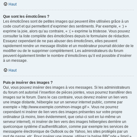
Haut
Que sont les émoticônes ?
Les émoticônes sont de petites images qui peuvent être utilisées grâce à un
code court et qui permettent d’exprimer des sentiments. Par exemple, « :) »
exprime la joie, alors qu’au contraire, « :( » exprime la tristesse. Vous pouvez
consulter la liste complète des émoticônes depuis le formulaire de rédaction.
Essayez cependant de ne pas abuser des émoticônes, elles peuvent
rapidement rendre un message illisible et un modérateur pourrait décider de le
modifier ou de le supprimer complètement. Les administrateurs du forum
peuvent également limiter le nombre d’émoticônes qu’il est possible d’insérer
à un message.
Haut
Puis-je insérer des images ?
Oui, vous pouvez insérer des images à vos messages. Si les administrateurs
du forum ont autorisé l’insertion de pièces jointes, vous pourrez transférer des
images sur le forum. Dans le cas contraire, vous devrez insérer un lien vers
une image distante, hébergée sur un serveur internet public, comme par
exemple « http://www.exemple.com/mon-image.gif ». Vous ne pourrez
cependant ni insérer de lien vers des images présentes sur votre propre
ordinateur (à moins, bien évidemment, que celui-ci soit en lui-même un
serveur internet), ni insérer de lien vers des images hébergées derrière un
quelconque système d’authentification, comme par exemple les services de
messagerie électronique de Outlook ou de Yahoo, les sites protégés par un
mot de passe, etc. Pour insérer une image, utilisez la balise BBCode « [img] ».