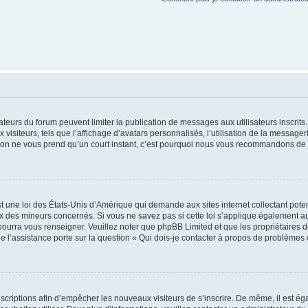
trateurs du forum peuvent limiter la publication de messages aux utilisateurs inscri
visiteurs, tels que l’affichage d’avatars personnalisés, l’utilisation de la messager
ription ne vous prend qu’un court instant, c’est pourquoi nous vous recommandons de l
t une loi des États-Unis d’Amérique qui demande aux sites internet collectant pot
 des mineurs concernés. Si vous ne savez pas si cette loi s’applique également au
 pourra vous renseigner. Veuillez noter que phpBB Limited et que les propriétaires
ue l’assistance porte sur la question « Qui dois-je contacter à propos de problèmes 
inscriptions afin d’empêcher les nouveaux visiteurs de s’inscrire. De même, il est é