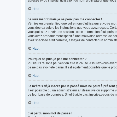
adresse IP ou interdit l’utilisation du nom d’utilisateur que vou
Haut
Je suis inscrit mais je ne peux pas me connecter !
Vérifiez en premier lieu que votre nom d’utilisateur et votre mo
vous devrez suivre les instructions que vous avez reçues. Cert
vous puissiez ouvrir une session ; cette information était présen
vous avez probablement spécifié une mauvaise adresse de courrie
avez spécifiée était correcte, essayez de contacter un administ
Haut
Pourquoi ne puis-je pas me connecter ?
Plusieurs raisons peuvent en être la cause. Assurez-vous avant t
de ne pas avoir été banni. Il est également possible que le propr
Haut
Je m’étais déjà inscrit par le passé mais ne peux à présent
Il est possible qu’un administrateur ait désactivé ou supprimé 
de leur base de données. Si tel était le cas, inscrivez-vous de
Haut
J’ai perdu mon mot de passe !