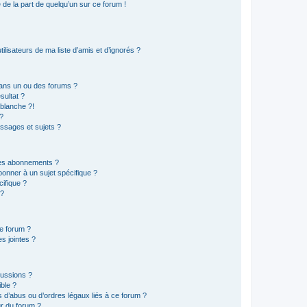
e de la part de quelqu’un sur ce forum !
lisateurs de ma liste d’amis et d’ignorés ?
ans un ou des forums ?
sultat ?
blanche ?!
?
ssages et sujets ?
t les abonnements ?
onner à un sujet spécifique ?
ifique ?
 ?
ce forum ?
s jointes ?
cussions ?
ible ?
 d’abus ou d’ordres légaux liés à ce forum ?
r du forum ?