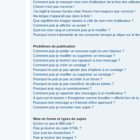
Comment puis-je masquer mon nom d’utilisateur de la liste des utilisate
L’heure n’est pas correcte !
J’ai réglé le fuseau horaire mais l’heure n’est toujours pas correcte !
Ma langue n’apparaît pas dans la liste !
Que signifient les images situées à côté de mon nom d’utilisateur ?
Comment puis-je afficher un avatar ?
Quel est mon rang et comment puis-je le modifier ?
Pourquoi m’est-il demandé de me connecter lorsque je clique sur le lien 
Problèmes de publication
Comment puis-je publier un nouveau sujet ou une réponse ?
Comment puis-je modifier ou supprimer un message ?
Comment puis-je insérer une signature à mon message ?
Comment puis-je créer un sondage ?
Pourquoi ne puis-je pas ajouter plus d’options à un sondage ?
Comment puis-je modifier ou supprimer un sondage ?
Pourquoi ne puis-je pas accéder à un forum ?
Pourquoi ne puis-je pas transférer de pièces jointes ?
Pourquoi ai-je reçu un avertissement ?
Comment puis-je rapporter des messages à un modérateur ?
À quoi sert le bouton « Enregistrer comme brouillon » affiché lors de la 
Pourquoi mon message a-t-il besoin d’être approuvé ?
Comment puis-je remonter mes sujets ?
Mise en forme et types de sujets
Qu’est-ce que le BBCode ?
Puis-je insérer du code HTML ?
Que sont les émoticônes ?
Puis-je insérer des images ?