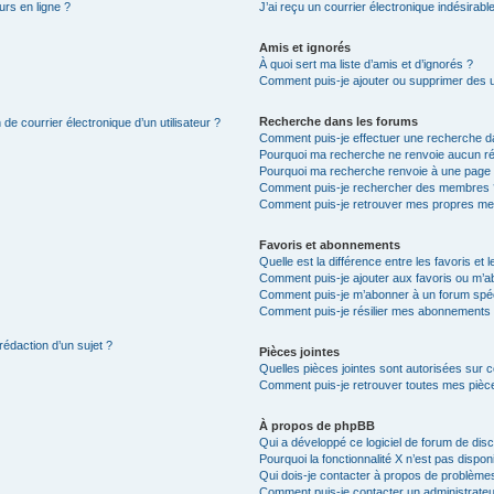
urs en ligne ?
J’ai reçu un courrier électronique indésirabl
Amis et ignorés
À quoi sert ma liste d’amis et d’ignorés ?
Comment puis-je ajouter ou supprimer des uti
Recherche dans les forums
de courrier électronique d’un utilisateur ?
Comment puis-je effectuer une recherche d
Pourquoi ma recherche ne renvoie aucun ré
Pourquoi ma recherche renvoie à une page 
Comment puis-je rechercher des membres 
Comment puis-je retrouver mes propres me
Favoris et abonnements
Quelle est la différence entre les favoris e
Comment puis-je ajouter aux favoris ou m’ab
Comment puis-je m’abonner à un forum spéc
Comment puis-je résilier mes abonnements
rédaction d’un sujet ?
Pièces jointes
Quelles pièces jointes sont autorisées sur 
Comment puis-je retrouver toutes mes pièce
À propos de phpBB
Qui a développé ce logiciel de forum de dis
Pourquoi la fonctionnalité X n’est pas dispon
Qui dois-je contacter à propos de problèmes
Comment puis-je contacter un administrateu