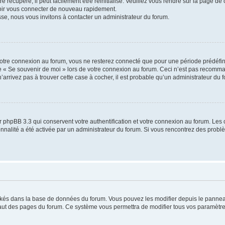
 récupéré, il peut facilement être réinitialisé. Veuillez vous rendre sur la page de
voir vous connecter de nouveau rapidement.
sse, nous vous invitons à contacter un administrateur du forum.
otre connexion au forum, vous ne resterez connecté que pour une période prédéfinie
se « Se souvenir de moi » lors de votre connexion au forum. Ceci n’est pas recomm
’arrivez pas à trouver cette case à cocher, il est probable qu’un administrateur du fo
 phpBB 3.3 qui conservent votre authentification et votre connexion au forum. Les 
tionnalité a été activée par un administrateur du forum. Si vous rencontrez des pro
ockés dans la base de données du forum. Vous pouvez les modifier depuis le panneau 
haut des pages du forum. Ce système vous permettra de modifier tous vos paramètre