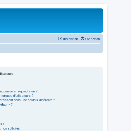
Inscription
Connexion
lisateurs
t puis-je en rejoindre un ?
 groupe d’utilisateurs ?
araissent dans une couleur différente ?
défaut » ?
s !
non sollicités !