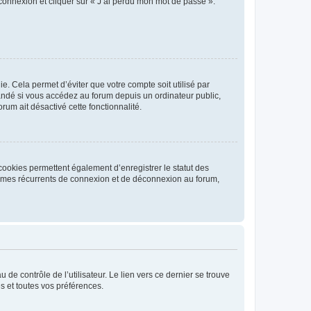
 connexion et cliquer sur « J’ai perdu mon mot de passe ».
. Cela permet d’éviter que votre compte soit utilisé par
andé si vous accédez au forum depuis un ordinateur public,
rum ait désactivé cette fonctionnalité.
cookies permettent également d’enregistrer le statut des
blèmes récurrents de connexion et de déconnexion au forum,
de contrôle de l’utilisateur. Le lien vers ce dernier se trouve
s et toutes vos préférences.