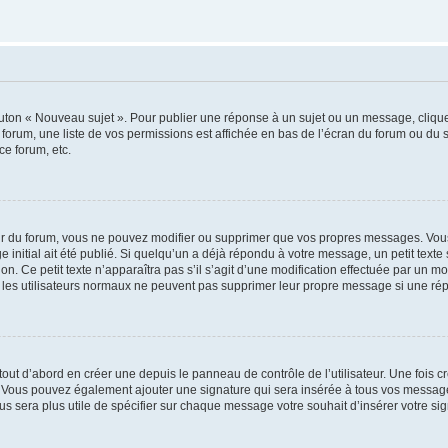
outon « Nouveau sujet ». Pour publier une réponse à un sujet ou un message, cliqu
 forum, une liste de vos permissions est affichée en bas de l’écran du forum ou du
ce forum, etc.
r du forum, vous ne pouvez modifier ou supprimer que vos propres messages. Vou
 initial ait été publié. Si quelqu’un a déjà répondu à votre message, un petit text
ion. Ce petit texte n’apparaîtra pas s’il s’agit d’une modification effectuée par un 
ue les utilisateurs normaux ne peuvent pas supprimer leur propre message si une ré
ut d’abord en créer une depuis le panneau de contrôle de l’utilisateur. Une fois c
ure. Vous pouvez également ajouter une signature qui sera insérée à tous vos mess
 vous sera plus utile de spécifier sur chaque message votre souhait d’insérer votre si