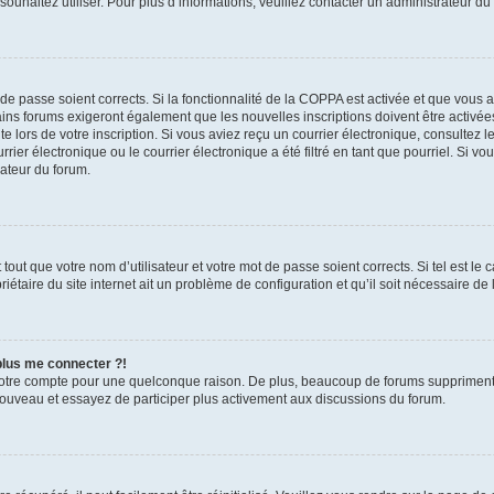
s souhaitez utiliser. Pour plus d’informations, veuillez contacter un administrateur du
t de passe soient corrects. Si la fonctionnalité de la COPPA est activée et que vous 
ains forums exigeront également que les nouvelles inscriptions doivent être activée
te lors de votre inscription. Si vous aviez reçu un courrier électronique, consultez l
r électronique ou le courrier électronique a été filtré en tant que pourriel. Si vo
rateur du forum.
out que votre nom d’utilisateur et votre mot de passe soient corrects. Si tel est le
iétaire du site internet ait un problème de configuration et qu’il soit nécessaire de l
 plus me connecter ?!
votre compte pour une quelconque raison. De plus, beaucoup de forums suppriment pér
 nouveau et essayez de participer plus activement aux discussions du forum.