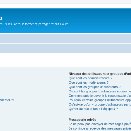
m
eurs, les Padre, se former et partager l'esprit Goum
Niveaux des utilisateurs et groupes d’uti
Que sont les administrateurs ?
Que sont les modérateurs ?
Que sont les groupes d’utilisateurs ?
Où sont les groupes d’utilisateurs et commen
Comment puis-je devenir le responsable d’un
nnecter ?!
Pourquoi certains groupes d’utilisateurs app
Qu’est-ce qu’un « groupe d’utilisateurs par 
Qu’est-ce que le lien « L’équipe » ?
Messagerie privée
Je ne peux pas envoyer de messages privé
Je continue à recevoir des messages privés 