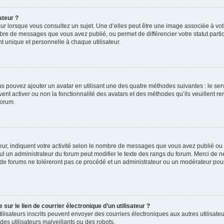
ateur ?
ur lorsque vous consultez un sujet. Une d’elles peut être une image associée à vo
mbre de messages que vous avez publié, ou permet de différencier votre statut parti
 unique et personnelle à chaque utilisateur.
ous pouvez ajouter un avatar en utilisant une des quatre méthodes suivantes : le serv
ent activer ou non la fonctionnalité des avatars et des méthodes qu’ils veuillent ren
forum.
ur, indiquent votre activité selon le nombre de messages que vous avez publié ou id
eul un administrateur du forum peut modifier le texte des rangs du forum. Merci de 
de forums ne toléreront pas ce procédé et un administrateur ou un modérateur pou
ur le lien de courrier électronique d’un utilisateur ?
s utilisateurs inscrits peuvent envoyer des courriers électroniques aux autres utili
es utilisateurs malveillants ou des robots.