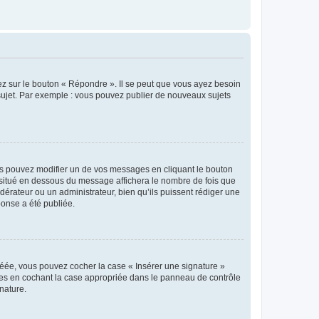
ez sur le bouton « Répondre ». Il se peut que vous ayez besoin
 sujet. Par exemple : vous pouvez publier de nouveaux sujets
s pouvez modifier un de vos messages en cliquant le bouton
e situé en dessous du message affichera le nombre de fois que
modérateur ou un administrateur, bien qu’ils puissent rédiger une
ponse a été publiée.
réée, vous pouvez cocher la case « Insérer une signature »
ages en cochant la case appropriée dans le panneau de contrôle
gnature.