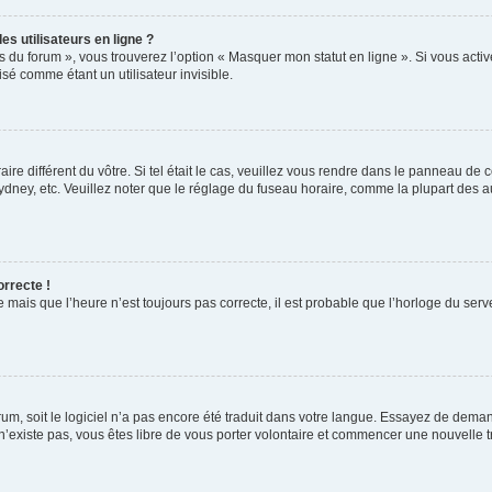
s utilisateurs en ligne ?
s du forum », vous trouverez l’option « Masquer mon statut en ligne ». Si vous activ
é comme étant un utilisateur invisible.
aire différent du vôtre. Si tel était le cas, veuillez vous rendre dans le panneau de co
ey, etc. Veuillez noter que le réglage du fuseau horaire, comme la plupart des autr
orrecte !
 mais que l’heure n’est toujours pas correcte, il est probable que l’horloge du serve
orum, soit le logiciel n’a pas encore été traduit dans votre langue. Essayez de deman
 n’existe pas, vous êtes libre de vous porter volontaire et commencer une nouvelle t