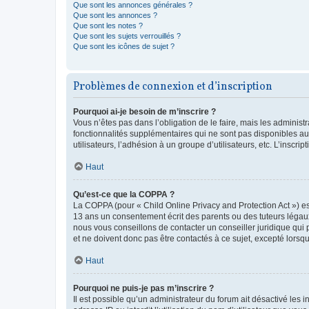
Que sont les annonces générales ?
Que sont les annonces ?
Que sont les notes ?
Que sont les sujets verrouillés ?
Que sont les icônes de sujet ?
Problèmes de connexion et d’inscription
Pourquoi ai-je besoin de m’inscrire ?
Vous n’êtes pas dans l’obligation de le faire, mais les adminis
fonctionnalités supplémentaires qui ne sont pas disponibles aux 
utilisateurs, l’adhésion à un groupe d’utilisateurs, etc. L’insc
Haut
Qu’est-ce que la COPPA ?
La COPPA (pour « Child Online Privacy and Protection Act ») es
13 ans un consentement écrit des parents ou des tuteurs légaux
nous vous conseillons de contacter un conseiller juridique qui
et ne doivent donc pas être contactés à ce sujet, excepté lorsq
Haut
Pourquoi ne puis-je pas m’inscrire ?
Il est possible qu’un administrateur du forum ait désactivé les 