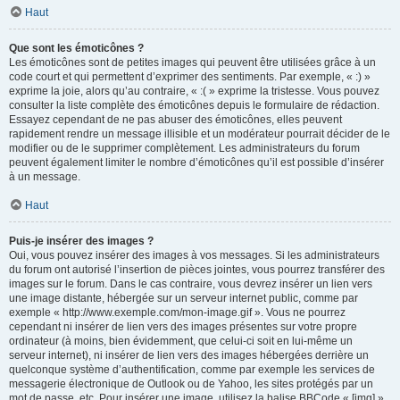
Haut
Que sont les émoticônes ?
Les émoticônes sont de petites images qui peuvent être utilisées grâce à un
code court et qui permettent d’exprimer des sentiments. Par exemple, « :) »
exprime la joie, alors qu’au contraire, « :( » exprime la tristesse. Vous pouvez
consulter la liste complète des émoticônes depuis le formulaire de rédaction.
Essayez cependant de ne pas abuser des émoticônes, elles peuvent
rapidement rendre un message illisible et un modérateur pourrait décider de le
modifier ou de le supprimer complètement. Les administrateurs du forum
peuvent également limiter le nombre d’émoticônes qu’il est possible d’insérer
à un message.
Haut
Puis-je insérer des images ?
Oui, vous pouvez insérer des images à vos messages. Si les administrateurs
du forum ont autorisé l’insertion de pièces jointes, vous pourrez transférer des
images sur le forum. Dans le cas contraire, vous devrez insérer un lien vers
une image distante, hébergée sur un serveur internet public, comme par
exemple « http://www.exemple.com/mon-image.gif ». Vous ne pourrez
cependant ni insérer de lien vers des images présentes sur votre propre
ordinateur (à moins, bien évidemment, que celui-ci soit en lui-même un
serveur internet), ni insérer de lien vers des images hébergées derrière un
quelconque système d’authentification, comme par exemple les services de
messagerie électronique de Outlook ou de Yahoo, les sites protégés par un
mot de passe, etc. Pour insérer une image, utilisez la balise BBCode « [img] ».