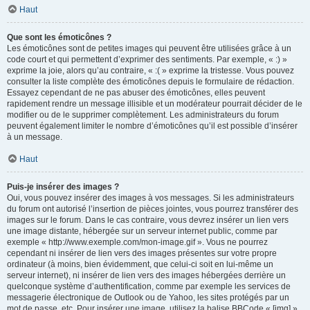
Haut
Que sont les émoticônes ?
Les émoticônes sont de petites images qui peuvent être utilisées grâce à un
code court et qui permettent d’exprimer des sentiments. Par exemple, « :) »
exprime la joie, alors qu’au contraire, « :( » exprime la tristesse. Vous pouvez
consulter la liste complète des émoticônes depuis le formulaire de rédaction.
Essayez cependant de ne pas abuser des émoticônes, elles peuvent
rapidement rendre un message illisible et un modérateur pourrait décider de le
modifier ou de le supprimer complètement. Les administrateurs du forum
peuvent également limiter le nombre d’émoticônes qu’il est possible d’insérer
à un message.
Haut
Puis-je insérer des images ?
Oui, vous pouvez insérer des images à vos messages. Si les administrateurs
du forum ont autorisé l’insertion de pièces jointes, vous pourrez transférer des
images sur le forum. Dans le cas contraire, vous devrez insérer un lien vers
une image distante, hébergée sur un serveur internet public, comme par
exemple « http://www.exemple.com/mon-image.gif ». Vous ne pourrez
cependant ni insérer de lien vers des images présentes sur votre propre
ordinateur (à moins, bien évidemment, que celui-ci soit en lui-même un
serveur internet), ni insérer de lien vers des images hébergées derrière un
quelconque système d’authentification, comme par exemple les services de
messagerie électronique de Outlook ou de Yahoo, les sites protégés par un
mot de passe, etc. Pour insérer une image, utilisez la balise BBCode « [img] ».