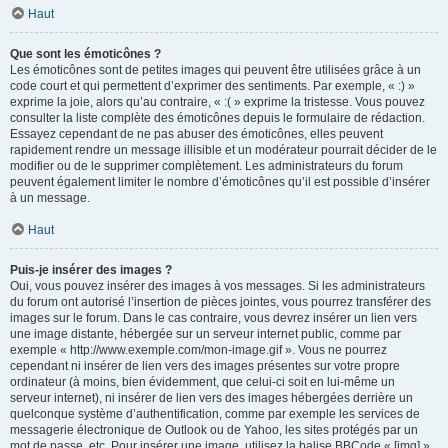
Haut
Que sont les émoticônes ?
Les émoticônes sont de petites images qui peuvent être utilisées grâce à un
code court et qui permettent d’exprimer des sentiments. Par exemple, « :) »
exprime la joie, alors qu’au contraire, « :( » exprime la tristesse. Vous pouvez
consulter la liste complète des émoticônes depuis le formulaire de rédaction.
Essayez cependant de ne pas abuser des émoticônes, elles peuvent
rapidement rendre un message illisible et un modérateur pourrait décider de le
modifier ou de le supprimer complètement. Les administrateurs du forum
peuvent également limiter le nombre d’émoticônes qu’il est possible d’insérer
à un message.
Haut
Puis-je insérer des images ?
Oui, vous pouvez insérer des images à vos messages. Si les administrateurs
du forum ont autorisé l’insertion de pièces jointes, vous pourrez transférer des
images sur le forum. Dans le cas contraire, vous devrez insérer un lien vers
une image distante, hébergée sur un serveur internet public, comme par
exemple « http://www.exemple.com/mon-image.gif ». Vous ne pourrez
cependant ni insérer de lien vers des images présentes sur votre propre
ordinateur (à moins, bien évidemment, que celui-ci soit en lui-même un
serveur internet), ni insérer de lien vers des images hébergées derrière un
quelconque système d’authentification, comme par exemple les services de
messagerie électronique de Outlook ou de Yahoo, les sites protégés par un
mot de passe, etc. Pour insérer une image, utilisez la balise BBCode « [img] ».