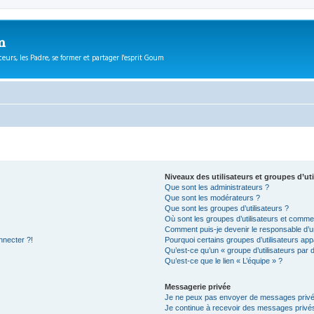
m
eurs, les Padre, se former et partager l'esprit Goum
Niveaux des utilisateurs et groupes d’uti
Que sont les administrateurs ?
Que sont les modérateurs ?
Que sont les groupes d’utilisateurs ?
Où sont les groupes d’utilisateurs et commen
Comment puis-je devenir le responsable d’un
nnecter ?!
Pourquoi certains groupes d’utilisateurs app
Qu’est-ce qu’un « groupe d’utilisateurs par 
Qu’est-ce que le lien « L’équipe » ?
Messagerie privée
Je ne peux pas envoyer de messages privé
Je continue à recevoir des messages privés 