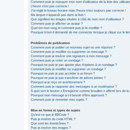
Comment puis-je masquer mon nom d’utilisateur de la liste des utilisate
L’heure n’est pas correcte !
J’ai réglé le fuseau horaire mais l’heure n’est toujours pas correcte !
Ma langue n’apparaît pas dans la liste !
Que signifient les images situées à côté de mon nom d’utilisateur ?
Comment puis-je afficher un avatar ?
Quel est mon rang et comment puis-je le modifier ?
Pourquoi m’est-il demandé de me connecter lorsque je clique sur le lien 
Problèmes de publication
Comment puis-je publier un nouveau sujet ou une réponse ?
Comment puis-je modifier ou supprimer un message ?
Comment puis-je insérer une signature à mon message ?
Comment puis-je créer un sondage ?
Pourquoi ne puis-je pas ajouter plus d’options à un sondage ?
Comment puis-je modifier ou supprimer un sondage ?
Pourquoi ne puis-je pas accéder à un forum ?
Pourquoi ne puis-je pas transférer de pièces jointes ?
Pourquoi ai-je reçu un avertissement ?
Comment puis-je rapporter des messages à un modérateur ?
À quoi sert le bouton « Enregistrer comme brouillon » affiché lors de la 
Pourquoi mon message a-t-il besoin d’être approuvé ?
Comment puis-je remonter mes sujets ?
Mise en forme et types de sujets
Qu’est-ce que le BBCode ?
Puis-je insérer du code HTML ?
Que sont les émoticônes ?
Puis-je insérer des images ?