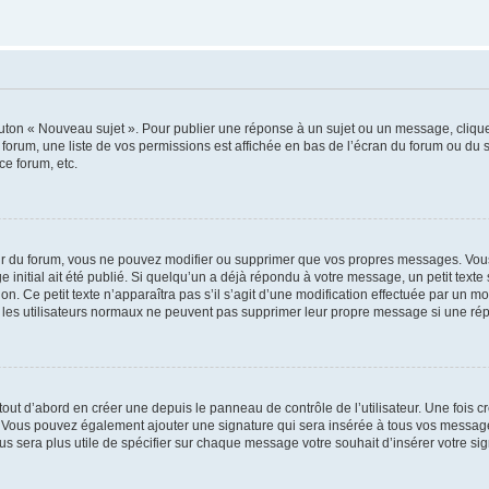
outon « Nouveau sujet ». Pour publier une réponse à un sujet ou un message, cliqu
 forum, une liste de vos permissions est affichée en bas de l’écran du forum ou du
ce forum, etc.
r du forum, vous ne pouvez modifier ou supprimer que vos propres messages. Vou
 initial ait été publié. Si quelqu’un a déjà répondu à votre message, un petit text
ion. Ce petit texte n’apparaîtra pas s’il s’agit d’une modification effectuée par un 
ue les utilisateurs normaux ne peuvent pas supprimer leur propre message si une ré
ut d’abord en créer une depuis le panneau de contrôle de l’utilisateur. Une fois c
ure. Vous pouvez également ajouter une signature qui sera insérée à tous vos mess
 vous sera plus utile de spécifier sur chaque message votre souhait d’insérer votre si