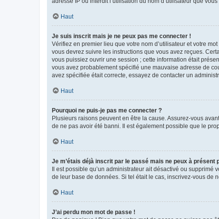
adresse IP ou interdit l’utilisation du nom d’utilisateur que vou
Haut
Je suis inscrit mais je ne peux pas me connecter !
Vérifiez en premier lieu que votre nom d’utilisateur et votre mo
vous devrez suivre les instructions que vous avez reçues. Cert
vous puissiez ouvrir une session ; cette information était présen
vous avez probablement spécifié une mauvaise adresse de courrie
avez spécifiée était correcte, essayez de contacter un administ
Haut
Pourquoi ne puis-je pas me connecter ?
Plusieurs raisons peuvent en être la cause. Assurez-vous avant t
de ne pas avoir été banni. Il est également possible que le propr
Haut
Je m’étais déjà inscrit par le passé mais ne peux à présent
Il est possible qu’un administrateur ait désactivé ou supprimé 
de leur base de données. Si tel était le cas, inscrivez-vous de
Haut
J’ai perdu mon mot de passe !