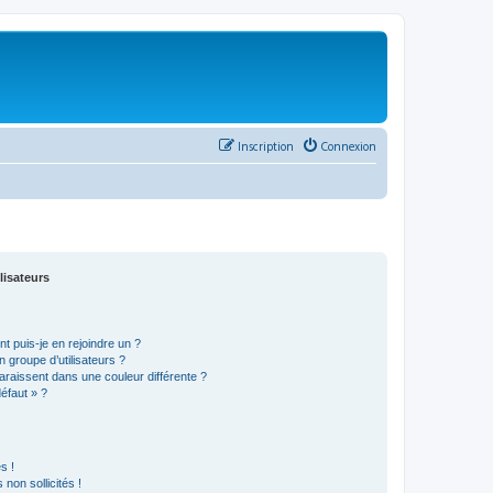
Inscription
Connexion
lisateurs
t puis-je en rejoindre un ?
 groupe d’utilisateurs ?
araissent dans une couleur différente ?
défaut » ?
s !
non sollicités !