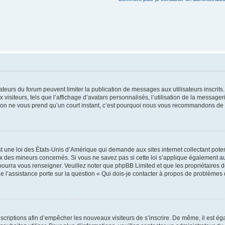
trateurs du forum peuvent limiter la publication de messages aux utilisateurs inscri
visiteurs, tels que l’affichage d’avatars personnalisés, l’utilisation de la messager
ription ne vous prend qu’un court instant, c’est pourquoi nous vous recommandons de l
t une loi des États-Unis d’Amérique qui demande aux sites internet collectant pot
 des mineurs concernés. Si vous ne savez pas si cette loi s’applique également au
 pourra vous renseigner. Veuillez noter que phpBB Limited et que les propriétaires
ue l’assistance porte sur la question « Qui dois-je contacter à propos de problèmes 
inscriptions afin d’empêcher les nouveaux visiteurs de s’inscrire. De même, il est é