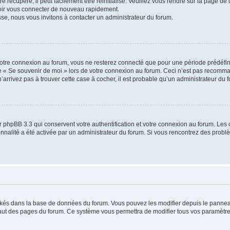
 récupéré, il peut facilement être réinitialisé. Veuillez vous rendre sur la page de
voir vous connecter de nouveau rapidement.
sse, nous vous invitons à contacter un administrateur du forum.
otre connexion au forum, vous ne resterez connecté que pour une période prédéfinie
se « Se souvenir de moi » lors de votre connexion au forum. Ceci n’est pas recomm
’arrivez pas à trouver cette case à cocher, il est probable qu’un administrateur du fo
 phpBB 3.3 qui conservent votre authentification et votre connexion au forum. Les 
tionnalité a été activée par un administrateur du forum. Si vous rencontrez des pro
ockés dans la base de données du forum. Vous pouvez les modifier depuis le panneau 
haut des pages du forum. Ce système vous permettra de modifier tous vos paramètre