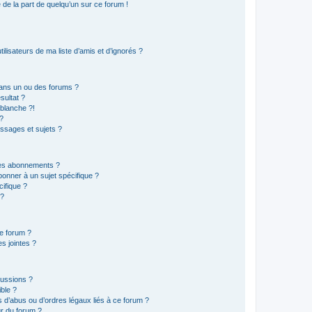
e de la part de quelqu’un sur ce forum !
lisateurs de ma liste d’amis et d’ignorés ?
ans un ou des forums ?
sultat ?
blanche ?!
?
ssages et sujets ?
t les abonnements ?
onner à un sujet spécifique ?
ifique ?
 ?
ce forum ?
s jointes ?
cussions ?
ible ?
 d’abus ou d’ordres légaux liés à ce forum ?
r du forum ?