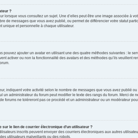
ateur ?
ur lorsque vous consultez un sujet. Une d’elles peut être une image associée à vo
mbre de messages que vous avez publié, ou permet de différencier votre statut parti
 unique et personnelle à chaque utilisateur.
ous pouvez ajouter un avatar en utilisant une des quatre méthodes suivantes : le serv
ent activer ou non la fonctionnalité des avatars et des méthodes qu’ils veuillent ren
forum.
ur, indiquent votre activité selon le nombre de messages que vous avez publié ou id
eul un administrateur du forum peut modifier le texte des rangs du forum. Merci de 
de forums ne toléreront pas ce procédé et un administrateur ou un modérateur pou
ur le lien de courrier électronique d’un utilisateur ?
s utilisateurs inscrits peuvent envoyer des courriers électroniques aux autres utili
es utilisateurs malveillants ou des robots.