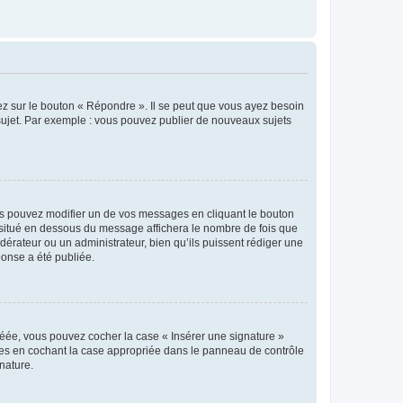
ez sur le bouton « Répondre ». Il se peut que vous ayez besoin
 sujet. Par exemple : vous pouvez publier de nouveaux sujets
s pouvez modifier un de vos messages en cliquant le bouton
e situé en dessous du message affichera le nombre de fois que
modérateur ou un administrateur, bien qu’ils puissent rédiger une
ponse a été publiée.
réée, vous pouvez cocher la case « Insérer une signature »
ages en cochant la case appropriée dans le panneau de contrôle
gnature.