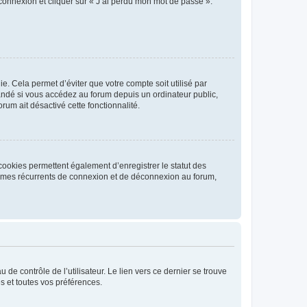
 connexion et cliquer sur « J’ai perdu mon mot de passe ».
. Cela permet d’éviter que votre compte soit utilisé par
andé si vous accédez au forum depuis un ordinateur public,
rum ait désactivé cette fonctionnalité.
cookies permettent également d’enregistrer le statut des
blèmes récurrents de connexion et de déconnexion au forum,
de contrôle de l’utilisateur. Le lien vers ce dernier se trouve
s et toutes vos préférences.