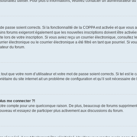
s souhaitez utiliser. Pour plus d’informations, veuillez contacter un administrateur du
t de passe soient corrects. Si la fonctionnalité de la COPPA est activée et que vous 
ains forums exigeront également que les nouvelles inscriptions doivent être activée
te lors de votre inscription. Si vous aviez reçu un courrier électronique, consultez l
r électronique ou le courrier électronique a été filtré en tant que pourriel. Si vo
rateur du forum.
out que votre nom d’utilisateur et votre mot de passe soient corrects. Si tel est le
iétaire du site internet ait un problème de configuration et qu’il soit nécessaire de l
 plus me connecter ?!
votre compte pour une quelconque raison. De plus, beaucoup de forums suppriment pér
 nouveau et essayez de participer plus activement aux discussions du forum.