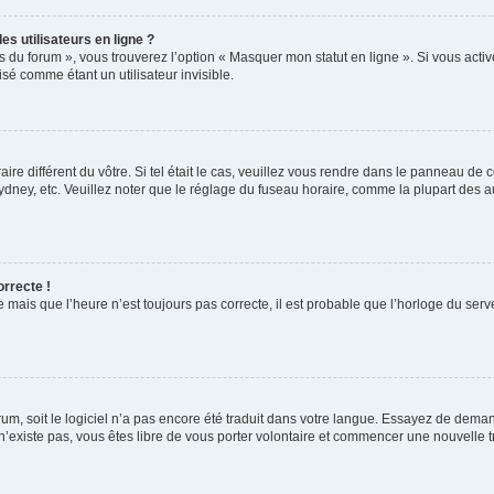
s utilisateurs en ligne ?
s du forum », vous trouverez l’option « Masquer mon statut en ligne ». Si vous activ
é comme étant un utilisateur invisible.
aire différent du vôtre. Si tel était le cas, veuillez vous rendre dans le panneau de co
ey, etc. Veuillez noter que le réglage du fuseau horaire, comme la plupart des autr
orrecte !
 mais que l’heure n’est toujours pas correcte, il est probable que l’horloge du serve
orum, soit le logiciel n’a pas encore été traduit dans votre langue. Essayez de deman
 n’existe pas, vous êtes libre de vous porter volontaire et commencer une nouvelle t