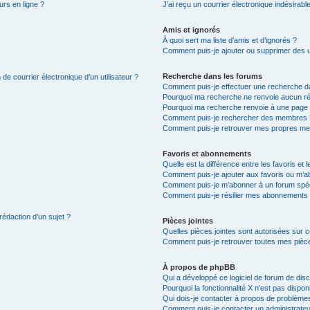
urs en ligne ?
J’ai reçu un courrier électronique indésirabl
Amis et ignorés
À quoi sert ma liste d’amis et d’ignorés ?
Comment puis-je ajouter ou supprimer des uti
Recherche dans les forums
de courrier électronique d’un utilisateur ?
Comment puis-je effectuer une recherche d
Pourquoi ma recherche ne renvoie aucun ré
Pourquoi ma recherche renvoie à une page 
Comment puis-je rechercher des membres 
Comment puis-je retrouver mes propres me
Favoris et abonnements
Quelle est la différence entre les favoris e
Comment puis-je ajouter aux favoris ou m’ab
Comment puis-je m’abonner à un forum spéc
Comment puis-je résilier mes abonnements
rédaction d’un sujet ?
Pièces jointes
Quelles pièces jointes sont autorisées sur 
Comment puis-je retrouver toutes mes pièce
À propos de phpBB
Qui a développé ce logiciel de forum de dis
Pourquoi la fonctionnalité X n’est pas dispon
Qui dois-je contacter à propos de problèmes
Comment puis-je contacter un administrateu