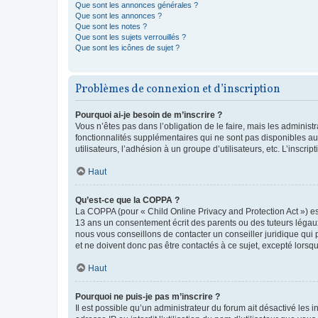
Que sont les annonces générales ?
Que sont les annonces ?
Que sont les notes ?
Que sont les sujets verrouillés ?
Que sont les icônes de sujet ?
Problèmes de connexion et d’inscription
Pourquoi ai-je besoin de m’inscrire ?
Vous n’êtes pas dans l’obligation de le faire, mais les adminis
fonctionnalités supplémentaires qui ne sont pas disponibles aux 
utilisateurs, l’adhésion à un groupe d’utilisateurs, etc. L’insc
Haut
Qu’est-ce que la COPPA ?
La COPPA (pour « Child Online Privacy and Protection Act ») es
13 ans un consentement écrit des parents ou des tuteurs légaux
nous vous conseillons de contacter un conseiller juridique qui
et ne doivent donc pas être contactés à ce sujet, excepté lorsq
Haut
Pourquoi ne puis-je pas m’inscrire ?
Il est possible qu’un administrateur du forum ait désactivé les 