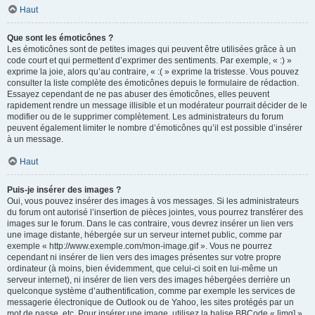
Haut
Que sont les émoticônes ?
Les émoticônes sont de petites images qui peuvent être utilisées grâce à un
code court et qui permettent d’exprimer des sentiments. Par exemple, « :) »
exprime la joie, alors qu’au contraire, « :( » exprime la tristesse. Vous pouvez
consulter la liste complète des émoticônes depuis le formulaire de rédaction.
Essayez cependant de ne pas abuser des émoticônes, elles peuvent
rapidement rendre un message illisible et un modérateur pourrait décider de le
modifier ou de le supprimer complètement. Les administrateurs du forum
peuvent également limiter le nombre d’émoticônes qu’il est possible d’insérer
à un message.
Haut
Puis-je insérer des images ?
Oui, vous pouvez insérer des images à vos messages. Si les administrateurs
du forum ont autorisé l’insertion de pièces jointes, vous pourrez transférer des
images sur le forum. Dans le cas contraire, vous devrez insérer un lien vers
une image distante, hébergée sur un serveur internet public, comme par
exemple « http://www.exemple.com/mon-image.gif ». Vous ne pourrez
cependant ni insérer de lien vers des images présentes sur votre propre
ordinateur (à moins, bien évidemment, que celui-ci soit en lui-même un
serveur internet), ni insérer de lien vers des images hébergées derrière un
quelconque système d’authentification, comme par exemple les services de
messagerie électronique de Outlook ou de Yahoo, les sites protégés par un
mot de passe, etc. Pour insérer une image, utilisez la balise BBCode « [img] ».