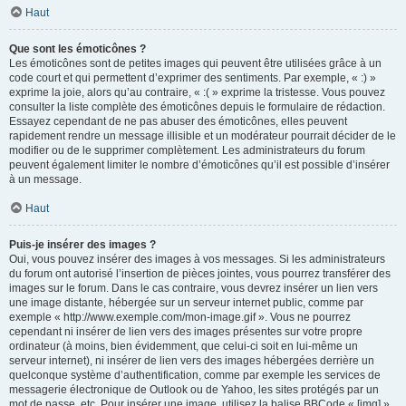
Haut
Que sont les émoticônes ?
Les émoticônes sont de petites images qui peuvent être utilisées grâce à un
code court et qui permettent d’exprimer des sentiments. Par exemple, « :) »
exprime la joie, alors qu’au contraire, « :( » exprime la tristesse. Vous pouvez
consulter la liste complète des émoticônes depuis le formulaire de rédaction.
Essayez cependant de ne pas abuser des émoticônes, elles peuvent
rapidement rendre un message illisible et un modérateur pourrait décider de le
modifier ou de le supprimer complètement. Les administrateurs du forum
peuvent également limiter le nombre d’émoticônes qu’il est possible d’insérer
à un message.
Haut
Puis-je insérer des images ?
Oui, vous pouvez insérer des images à vos messages. Si les administrateurs
du forum ont autorisé l’insertion de pièces jointes, vous pourrez transférer des
images sur le forum. Dans le cas contraire, vous devrez insérer un lien vers
une image distante, hébergée sur un serveur internet public, comme par
exemple « http://www.exemple.com/mon-image.gif ». Vous ne pourrez
cependant ni insérer de lien vers des images présentes sur votre propre
ordinateur (à moins, bien évidemment, que celui-ci soit en lui-même un
serveur internet), ni insérer de lien vers des images hébergées derrière un
quelconque système d’authentification, comme par exemple les services de
messagerie électronique de Outlook ou de Yahoo, les sites protégés par un
mot de passe, etc. Pour insérer une image, utilisez la balise BBCode « [img] ».