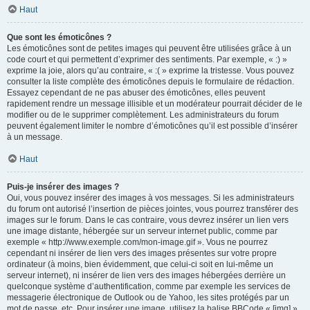
Haut
Que sont les émoticônes ?
Les émoticônes sont de petites images qui peuvent être utilisées grâce à un
code court et qui permettent d’exprimer des sentiments. Par exemple, « :) »
exprime la joie, alors qu’au contraire, « :( » exprime la tristesse. Vous pouvez
consulter la liste complète des émoticônes depuis le formulaire de rédaction.
Essayez cependant de ne pas abuser des émoticônes, elles peuvent
rapidement rendre un message illisible et un modérateur pourrait décider de le
modifier ou de le supprimer complètement. Les administrateurs du forum
peuvent également limiter le nombre d’émoticônes qu’il est possible d’insérer
à un message.
Haut
Puis-je insérer des images ?
Oui, vous pouvez insérer des images à vos messages. Si les administrateurs
du forum ont autorisé l’insertion de pièces jointes, vous pourrez transférer des
images sur le forum. Dans le cas contraire, vous devrez insérer un lien vers
une image distante, hébergée sur un serveur internet public, comme par
exemple « http://www.exemple.com/mon-image.gif ». Vous ne pourrez
cependant ni insérer de lien vers des images présentes sur votre propre
ordinateur (à moins, bien évidemment, que celui-ci soit en lui-même un
serveur internet), ni insérer de lien vers des images hébergées derrière un
quelconque système d’authentification, comme par exemple les services de
messagerie électronique de Outlook ou de Yahoo, les sites protégés par un
mot de passe, etc. Pour insérer une image, utilisez la balise BBCode « [img] ».