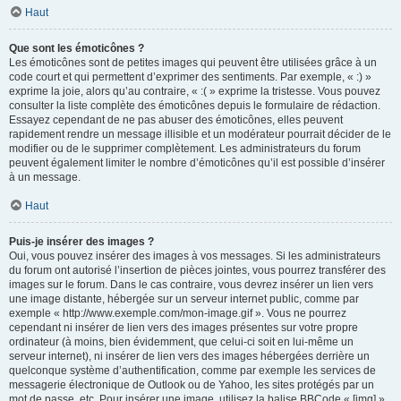
Haut
Que sont les émoticônes ?
Les émoticônes sont de petites images qui peuvent être utilisées grâce à un
code court et qui permettent d’exprimer des sentiments. Par exemple, « :) »
exprime la joie, alors qu’au contraire, « :( » exprime la tristesse. Vous pouvez
consulter la liste complète des émoticônes depuis le formulaire de rédaction.
Essayez cependant de ne pas abuser des émoticônes, elles peuvent
rapidement rendre un message illisible et un modérateur pourrait décider de le
modifier ou de le supprimer complètement. Les administrateurs du forum
peuvent également limiter le nombre d’émoticônes qu’il est possible d’insérer
à un message.
Haut
Puis-je insérer des images ?
Oui, vous pouvez insérer des images à vos messages. Si les administrateurs
du forum ont autorisé l’insertion de pièces jointes, vous pourrez transférer des
images sur le forum. Dans le cas contraire, vous devrez insérer un lien vers
une image distante, hébergée sur un serveur internet public, comme par
exemple « http://www.exemple.com/mon-image.gif ». Vous ne pourrez
cependant ni insérer de lien vers des images présentes sur votre propre
ordinateur (à moins, bien évidemment, que celui-ci soit en lui-même un
serveur internet), ni insérer de lien vers des images hébergées derrière un
quelconque système d’authentification, comme par exemple les services de
messagerie électronique de Outlook ou de Yahoo, les sites protégés par un
mot de passe, etc. Pour insérer une image, utilisez la balise BBCode « [img] ».