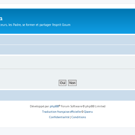
m
eurs, les Padre, se former et partager l'esprit Goum
Développé par
phpBB
® Forum Software © phpBB Limited
Traduction française officielle
©
Qiaeru
Confidentialité
|
Conditions