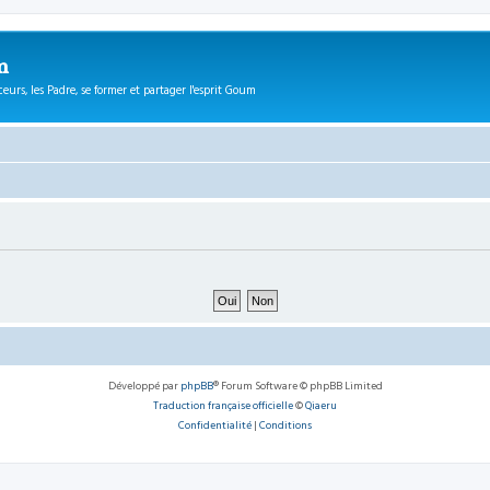
m
eurs, les Padre, se former et partager l'esprit Goum
Développé par
phpBB
® Forum Software © phpBB Limited
Traduction française officielle
©
Qiaeru
Confidentialité
|
Conditions