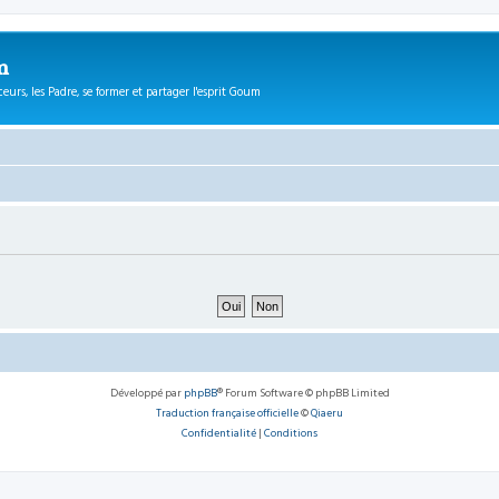
m
eurs, les Padre, se former et partager l'esprit Goum
Développé par
phpBB
® Forum Software © phpBB Limited
Traduction française officielle
©
Qiaeru
Confidentialité
|
Conditions