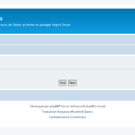
m
eurs, les Padre, se former et partager l'esprit Goum
Développé par
phpBB
® Forum Software © phpBB Limited
Traduction française officielle
©
Qiaeru
Confidentialité
|
Conditions