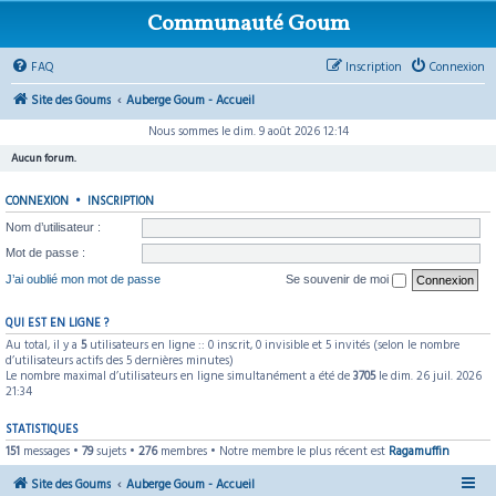
Communauté Goum
FAQ
Inscription
Connexion
Site des Goums
Auberge Goum - Accueil
Nous sommes le dim. 9 août 2026 12:14
Aucun forum.
CONNEXION
•
INSCRIPTION
Nom d’utilisateur :
Mot de passe :
J’ai oublié mon mot de passe
Se souvenir de moi
QUI EST EN LIGNE ?
Au total, il y a
5
utilisateurs en ligne :: 0 inscrit, 0 invisible et 5 invités (selon le nombre
d’utilisateurs actifs des 5 dernières minutes)
Le nombre maximal d’utilisateurs en ligne simultanément a été de
3705
le dim. 26 juil. 2026
21:34
STATISTIQUES
151
messages •
79
sujets •
276
membres • Notre membre le plus récent est
Ragamuffin
Site des Goums
Auberge Goum - Accueil