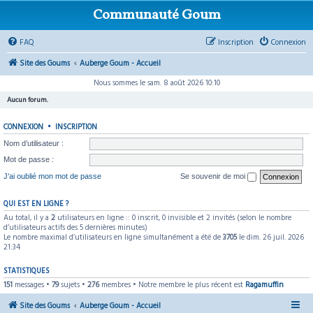
Communauté Goum
FAQ
Inscription
Connexion
Site des Goums
Auberge Goum - Accueil
Nous sommes le sam. 8 août 2026 10:10
Aucun forum.
CONNEXION
•
INSCRIPTION
Nom d’utilisateur :
Mot de passe :
J’ai oublié mon mot de passe
Se souvenir de moi
QUI EST EN LIGNE ?
Au total, il y a
2
utilisateurs en ligne :: 0 inscrit, 0 invisible et 2 invités (selon le nombre
d’utilisateurs actifs des 5 dernières minutes)
Le nombre maximal d’utilisateurs en ligne simultanément a été de
3705
le dim. 26 juil. 2026
21:34
STATISTIQUES
151
messages •
79
sujets •
276
membres • Notre membre le plus récent est
Ragamuffin
Site des Goums
Auberge Goum - Accueil