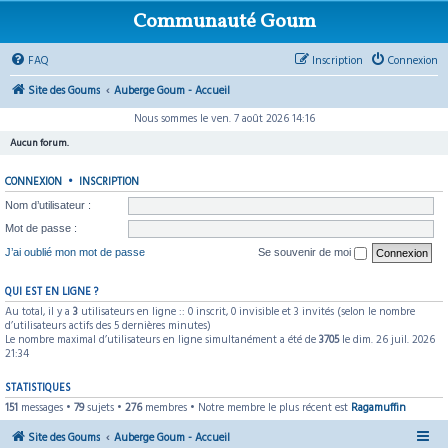
Communauté Goum
FAQ
Inscription
Connexion
Site des Goums
Auberge Goum - Accueil
Nous sommes le ven. 7 août 2026 14:16
Aucun forum.
CONNEXION
•
INSCRIPTION
Nom d’utilisateur :
Mot de passe :
J’ai oublié mon mot de passe
Se souvenir de moi
QUI EST EN LIGNE ?
Au total, il y a
3
utilisateurs en ligne :: 0 inscrit, 0 invisible et 3 invités (selon le nombre
d’utilisateurs actifs des 5 dernières minutes)
Le nombre maximal d’utilisateurs en ligne simultanément a été de
3705
le dim. 26 juil. 2026
21:34
STATISTIQUES
151
messages •
79
sujets •
276
membres • Notre membre le plus récent est
Ragamuffin
Site des Goums
Auberge Goum - Accueil