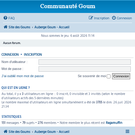
Communauté Goum
FAQ
Inscription
Connexion
Site des Goums
Auberge Goum - Accueil
Nous sommes le jeu. 6 août 2026 11:14
Aucun forum.
CONNEXION
•
INSCRIPTION
Nom d’utilisateur :
Mot de passe :
J’ai oublié mon mot de passe
Se souvenir de moi
QUI EST EN LIGNE ?
Au total, il y a
3
utilisateurs en ligne :: 0 inscrit, 0 invisible et 3 invités (selon le nombre
d’utilisateurs actifs des 5 dernières minutes)
Le nombre maximal d’utilisateurs en ligne simultanément a été de
3705
le dim. 26 juil. 2026
21:34
STATISTIQUES
151
messages •
79
sujets •
276
membres • Notre membre le plus récent est
Ragamuffin
Site des Goums
Auberge Goum - Accueil