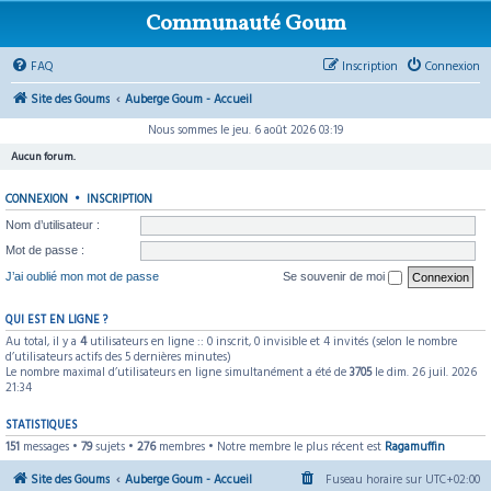
Communauté Goum
FAQ
Inscription
Connexion
Site des Goums
Auberge Goum - Accueil
Nous sommes le jeu. 6 août 2026 03:19
Aucun forum.
CONNEXION
•
INSCRIPTION
Nom d’utilisateur :
Mot de passe :
J’ai oublié mon mot de passe
Se souvenir de moi
QUI EST EN LIGNE ?
Au total, il y a
4
utilisateurs en ligne :: 0 inscrit, 0 invisible et 4 invités (selon le nombre
d’utilisateurs actifs des 5 dernières minutes)
Le nombre maximal d’utilisateurs en ligne simultanément a été de
3705
le dim. 26 juil. 2026
21:34
STATISTIQUES
151
messages •
79
sujets •
276
membres • Notre membre le plus récent est
Ragamuffin
Site des Goums
Auberge Goum - Accueil
Fuseau horaire sur
UTC+02:00