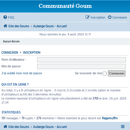
Communauté Goum
FAQ
Inscription
Connexion
Site des Goums
Auberge Goum - Accueil
Nous sommes le jeu. 6 août 2026 12:11
Aucun forum.
CONNEXION
•
INSCRIPTION
Nom d’utilisateur :
Mot de passe :
J’ai oublié mon mot de passe
Se souvenir de moi
QUI EST EN LIGNE ?
Au total, il y a
3
utilisateurs en ligne :: 0 inscrit, 0 invisible et 3 invités (selon le nombre
d’utilisateurs actifs des 5 dernières minutes)
Le nombre maximal d’utilisateurs en ligne simultanément a été de
3705
le dim. 26 juil. 2026
21:34
STATISTIQUES
151
messages •
79
sujets •
276
membres • Notre membre le plus récent est
Ragamuffin
Site des Goums
Auberge Goum - Accueil