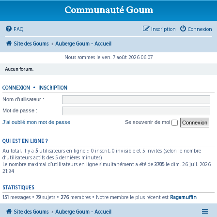
Communauté Goum
FAQ
Inscription
Connexion
Site des Goums
Auberge Goum - Accueil
Nous sommes le ven. 7 août 2026 06:07
Aucun forum.
CONNEXION
•
INSCRIPTION
Nom d’utilisateur :
Mot de passe :
J’ai oublié mon mot de passe
Se souvenir de moi
QUI EST EN LIGNE ?
Au total, il y a
5
utilisateurs en ligne :: 0 inscrit, 0 invisible et 5 invités (selon le nombre
d’utilisateurs actifs des 5 dernières minutes)
Le nombre maximal d’utilisateurs en ligne simultanément a été de
3705
le dim. 26 juil. 2026
21:34
STATISTIQUES
151
messages •
79
sujets •
276
membres • Notre membre le plus récent est
Ragamuffin
Site des Goums
Auberge Goum - Accueil