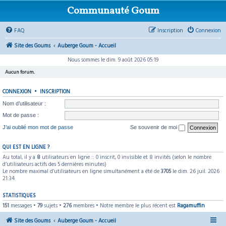
Communauté Goum
FAQ
Inscription
Connexion
Site des Goums
Auberge Goum - Accueil
Nous sommes le dim. 9 août 2026 05:19
Aucun forum.
CONNEXION
•
INSCRIPTION
Nom d’utilisateur :
Mot de passe :
J’ai oublié mon mot de passe
Se souvenir de moi
QUI EST EN LIGNE ?
Au total, il y a
8
utilisateurs en ligne :: 0 inscrit, 0 invisible et 8 invités (selon le nombre
d’utilisateurs actifs des 5 dernières minutes)
Le nombre maximal d’utilisateurs en ligne simultanément a été de
3705
le dim. 26 juil. 2026
21:34
STATISTIQUES
151
messages •
79
sujets •
276
membres • Notre membre le plus récent est
Ragamuffin
Site des Goums
Auberge Goum - Accueil