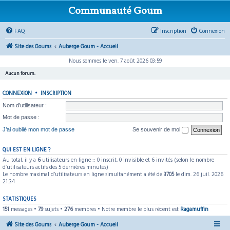
Communauté Goum
FAQ
Inscription
Connexion
Site des Goums
Auberge Goum - Accueil
Nous sommes le ven. 7 août 2026 03:59
Aucun forum.
CONNEXION
•
INSCRIPTION
Nom d’utilisateur :
Mot de passe :
J’ai oublié mon mot de passe
Se souvenir de moi
QUI EST EN LIGNE ?
Au total, il y a
6
utilisateurs en ligne :: 0 inscrit, 0 invisible et 6 invités (selon le nombre
d’utilisateurs actifs des 5 dernières minutes)
Le nombre maximal d’utilisateurs en ligne simultanément a été de
3705
le dim. 26 juil. 2026
21:34
STATISTIQUES
151
messages •
79
sujets •
276
membres • Notre membre le plus récent est
Ragamuffin
Site des Goums
Auberge Goum - Accueil