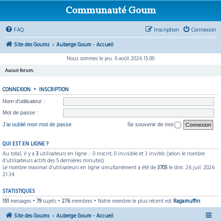
Communauté Goum
FAQ
Inscription
Connexion
Site des Goums
Auberge Goum - Accueil
Nous sommes le jeu. 6 août 2026 15:00
Aucun forum.
CONNEXION
•
INSCRIPTION
Nom d’utilisateur :
Mot de passe :
J’ai oublié mon mot de passe
Se souvenir de moi
QUI EST EN LIGNE ?
Au total, il y a
3
utilisateurs en ligne :: 0 inscrit, 0 invisible et 3 invités (selon le nombre
d’utilisateurs actifs des 5 dernières minutes)
Le nombre maximal d’utilisateurs en ligne simultanément a été de
3705
le dim. 26 juil. 2026
21:34
STATISTIQUES
151
messages •
79
sujets •
276
membres • Notre membre le plus récent est
Ragamuffin
Site des Goums
Auberge Goum - Accueil