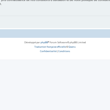
ir pris connaissance de nos conditions d’utilisation et de notre politique de confide
n.
Développé par
phpBB
® Forum Software © phpBB Limited
Traduction française officielle
©
Qiaeru
Confidentialité
|
Conditions