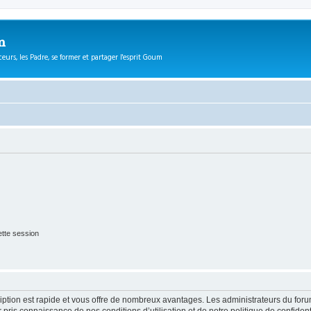
m
eurs, les Padre, se former et partager l'esprit Goum
tte session
cription est rapide et vous offre de nombreux avantages. Les administrateurs du fo