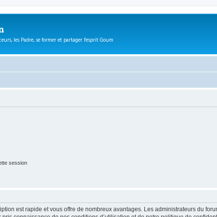
m
eurs, les Padre, se former et partager l'esprit Goum
tte session
cription est rapide et vous offre de nombreux avantages. Les administrateurs du fo