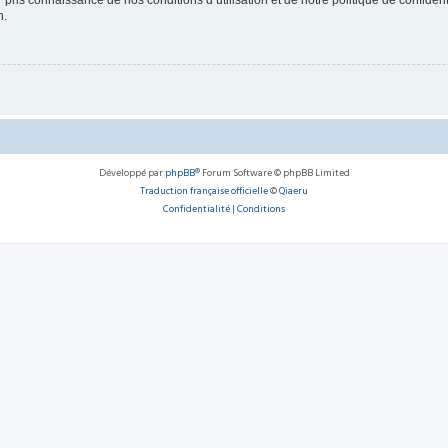
ir pris connaissance de nos conditions d’utilisation et de notre politique de confide
n.
Développé par
phpBB
® Forum Software © phpBB Limited
Traduction française officielle
©
Qiaeru
Confidentialité
|
Conditions