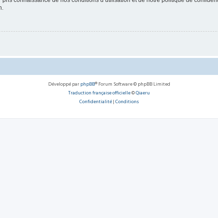
ir pris connaissance de nos conditions d’utilisation et de notre politique de confide
n.
Développé par
phpBB
® Forum Software © phpBB Limited
Traduction française officielle
©
Qiaeru
Confidentialité
|
Conditions