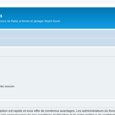
m
eurs, les Padre, se former et partager l'esprit Goum
tte session
cription est rapide et vous offre de nombreux avantages. Les administrateurs du fo