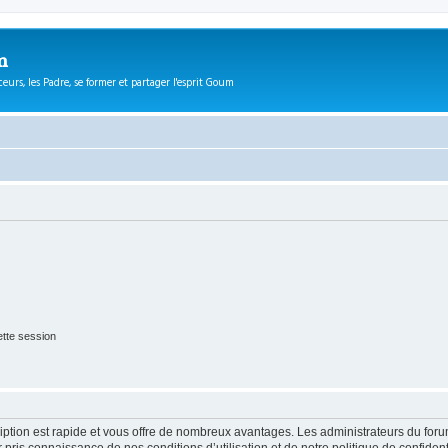
m
eurs, les Padre, se former et partager l'esprit Goum
tte session
cription est rapide et vous offre de nombreux avantages. Les administrateurs du fo