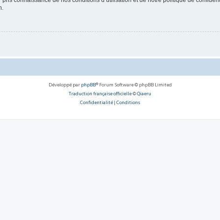
ir pris connaissance de nos conditions d’utilisation et de notre politique de confide
n.
Développé par
phpBB
® Forum Software © phpBB Limited
Traduction française officielle
©
Qiaeru
Confidentialité
|
Conditions