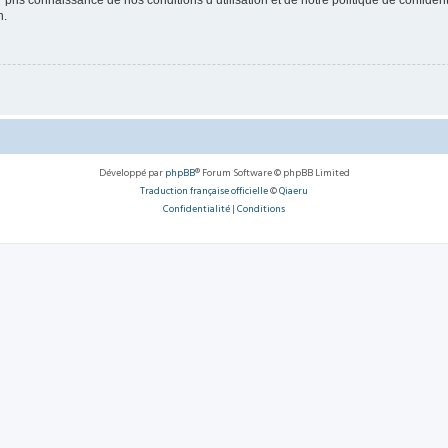
ir pris connaissance de nos conditions d’utilisation et de notre politique de confide
n.
Développé par
phpBB
® Forum Software © phpBB Limited
Traduction française officielle
©
Qiaeru
Confidentialité
|
Conditions