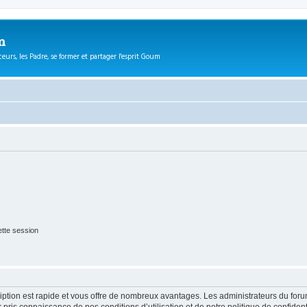
m
eurs, les Padre, se former et partager l'esprit Goum
tte session
cription est rapide et vous offre de nombreux avantages. Les administrateurs du fo