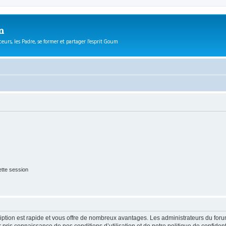
m
eurs, les Padre, se former et partager l'esprit Goum
tte session
cription est rapide et vous offre de nombreux avantages. Les administrateurs du fo