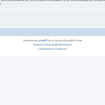
ir pris connaissance de nos conditions d’utilisation et de notre politique de confide
n.
Développé par
phpBB
® Forum Software © phpBB Limited
Traduction française officielle
©
Qiaeru
Confidentialité
|
Conditions