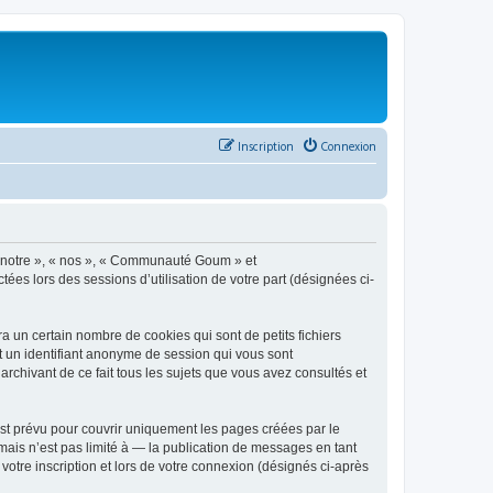
Inscription
Connexion
 « notre », « nos », « Communauté Goum » et
ées lors des sessions d’utilisation de votre part (désignées ci-
un certain nombre de cookies qui sont de petits fichiers
et un identifiant anonyme de session qui vous sont
chivant de ce fait tous les sujets que vous avez consultés et
t prévu pour couvrir uniquement les pages créées par le
ais n’est pas limité à — la publication de messages en tant
otre inscription et lors de votre connexion (désignés ci-après