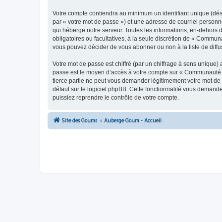
Votre compte contiendra au minimum un identifiant unique (dés
par « votre mot de passe ») et une adresse de courriel person
qui héberge notre serveur. Toutes les informations, en-dehors 
obligatoires ou facultatives, à la seule discrétion de « Commu
vous pouvez décider de vous abonner ou non à la liste de diffu
Votre mot de passe est chiffré (par un chiffrage à sens unique) 
passe est le moyen d’accès à votre compte sur « Communauté 
tierce partie ne peut vous demander légitimement votre mot de 
défaut sur le logiciel phpBB. Cette fonctionnalité vous demande
puissiez reprendre le contrôle de votre compte.
Site des Goums
Auberge Goum - Accueil