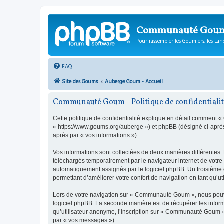
Communauté Gou
Pour rassembler les Goumiers, les Lanc
FAQ
Site des Goums
Auberge Goum - Accueil
Communauté Goum - Politique de confidentiali
Cette politique de confidentialité explique en détail comment
« https://www.goums.org/auberge ») et phpBB (désigné ci-après pa
après par « vos informations »).
Vos informations sont collectées de deux manières différentes
téléchargés temporairement par le navigateur internet de votre 
automatiquement assignés par le logiciel phpBB. Un troisième c
permettant d’améliorer votre confort de navigation en tant qu’uti
Lors de votre navigation sur « Communauté Goum », nous pouvo
logiciel phpBB. La seconde manière est de récupérer les infor
qu’utilisateur anonyme, l’inscription sur « Communauté Goum » 
par « vos messages »).