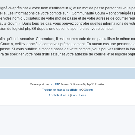
igné ci-après par « votre nom d’utilisateur ») et un mot de passe personnel vous p
nelle. Les informations de votre compte sur « Communauté Goum » sont protégées p
de votre nom d’utilisateur, de votre mot de passe et de votre adresse de courriel r
nauté Goum ». Dans tous les cas, vous pouvez contrôler quelles informations de vo
sion du logiciel phpBB depuis une option disponible sur votre compte.
afin qu’il soit sécurisé. Cependant, il est recommandé de ne pas utiliser le même mot
Goum », veillez donc à le conservez précieusement. En aucun cas une personne a
passe. Si vous oubliez le mot de passe de votre compte, vous pouvez utiliser la fo
ra de spécifier votre nom d’utilisateur et votre adresse de courriel et le logiciel
Développé par
phpBB
® Forum Software © phpBB Limited
Traduction française officielle
©
Qiaeru
Confidentialité
|
Conditions