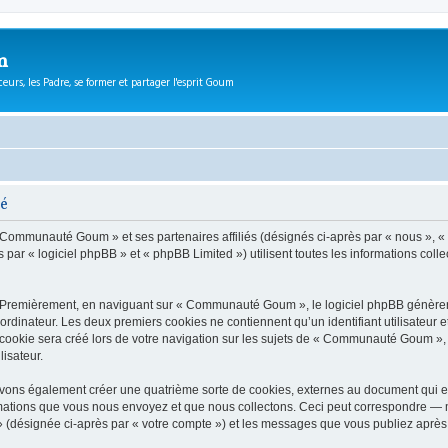
m
eurs, les Padre, se former et partager l'esprit Goum
té
 « Communauté Goum » et ses partenaires affiliés (désignés ci-après par « nous »,
r « logiciel phpBB » et « phpBB Limited ») utilisent toutes les informations collect
. Premièrement, en naviguant sur « Communauté Goum », le logiciel phpBB génèrera 
ordinateur. Les deux premiers cookies ne contiennent qu’un identifiant utilisateur 
ookie sera créé lors de votre navigation sur les sujets de « Communauté Goum », ar
lisateur.
ns également créer une quatrième sorte de cookies, externes au document qui es
mations que vous nous envoyez et que nous collectons. Ceci peut correspondre — m
(désignée ci-après par « votre compte ») et les messages que vous publiez après v