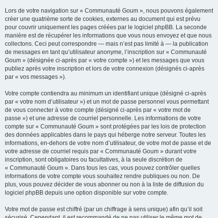
Lors de votre navigation sur « Communauté Goum », nous pouvons également
créer une quatrième sorte de cookies, externes au document qui est prévu
pour couvrir uniquement les pages créées par le logiciel phpBB. La seconde
manière est de récupérer les informations que vous nous envoyez et que nous
collectons. Ceci peut correspondre — mais n’est pas limité à — la publication
de messages en tant qu’utilisateur anonyme, l’inscription sur « Communauté
Goum » (désignée ci-après par « votre compte ») et les messages que vous
publiez après votre inscription et lors de votre connexion (désignés ci-après
par « vos messages »).
Votre compte contiendra au minimum un identifiant unique (désigné ci-après
par « votre nom d’utilisateur ») et un mot de passe personnel vous permettant
de vous connecter à votre compte (désigné ci-après par « votre mot de
passe ») et une adresse de courriel personnelle. Les informations de votre
compte sur « Communauté Goum » sont protégées par les lois de protection
des données applicables dans le pays qui héberge notre serveur. Toutes les
informations, en-dehors de votre nom d’utilisateur, de votre mot de passe et de
votre adresse de courriel requis par « Communauté Goum » durant votre
inscription, sont obligatoires ou facultatives, à la seule discrétion de
« Communauté Goum ». Dans tous les cas, vous pouvez contrôler quelles
informations de votre compte vous souhaitez rendre publiques ou non. De
plus, vous pouvez décider de vous abonner ou non à la liste de diffusion du
logiciel phpBB depuis une option disponible sur votre compte.
Votre mot de passe est chiffré (par un chiffrage à sens unique) afin qu’il soit
sécurisé. Cependant, il est recommandé de ne pas utiliser le même mot de