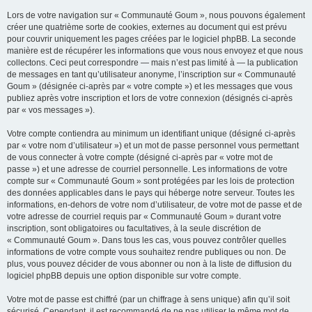
Lors de votre navigation sur « Communauté Goum », nous pouvons également
créer une quatrième sorte de cookies, externes au document qui est prévu
pour couvrir uniquement les pages créées par le logiciel phpBB. La seconde
manière est de récupérer les informations que vous nous envoyez et que nous
collectons. Ceci peut correspondre — mais n’est pas limité à — la publication
de messages en tant qu’utilisateur anonyme, l’inscription sur « Communauté
Goum » (désignée ci-après par « votre compte ») et les messages que vous
publiez après votre inscription et lors de votre connexion (désignés ci-après
par « vos messages »).
Votre compte contiendra au minimum un identifiant unique (désigné ci-après
par « votre nom d’utilisateur ») et un mot de passe personnel vous permettant
de vous connecter à votre compte (désigné ci-après par « votre mot de
passe ») et une adresse de courriel personnelle. Les informations de votre
compte sur « Communauté Goum » sont protégées par les lois de protection
des données applicables dans le pays qui héberge notre serveur. Toutes les
informations, en-dehors de votre nom d’utilisateur, de votre mot de passe et de
votre adresse de courriel requis par « Communauté Goum » durant votre
inscription, sont obligatoires ou facultatives, à la seule discrétion de
« Communauté Goum ». Dans tous les cas, vous pouvez contrôler quelles
informations de votre compte vous souhaitez rendre publiques ou non. De
plus, vous pouvez décider de vous abonner ou non à la liste de diffusion du
logiciel phpBB depuis une option disponible sur votre compte.
Votre mot de passe est chiffré (par un chiffrage à sens unique) afin qu’il soit
sécurisé. Cependant, il est recommandé de ne pas utiliser le même mot de