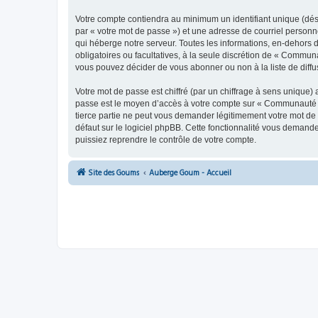
Votre compte contiendra au minimum un identifiant unique (dés
par « votre mot de passe ») et une adresse de courriel person
qui héberge notre serveur. Toutes les informations, en-dehors 
obligatoires ou facultatives, à la seule discrétion de « Commu
vous pouvez décider de vous abonner ou non à la liste de diffu
Votre mot de passe est chiffré (par un chiffrage à sens unique) 
passe est le moyen d’accès à votre compte sur « Communauté 
tierce partie ne peut vous demander légitimement votre mot de 
défaut sur le logiciel phpBB. Cette fonctionnalité vous demande
puissiez reprendre le contrôle de votre compte.
Site des Goums
Auberge Goum - Accueil