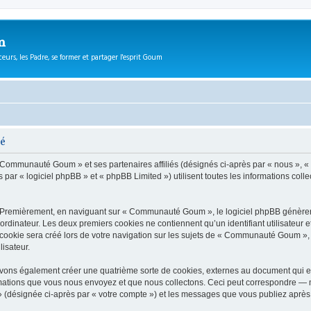
m
eurs, les Padre, se former et partager l'esprit Goum
té
 « Communauté Goum » et ses partenaires affiliés (désignés ci-après par « nous »,
r « logiciel phpBB » et « phpBB Limited ») utilisent toutes les informations collect
. Premièrement, en naviguant sur « Communauté Goum », le logiciel phpBB génèrera 
ordinateur. Les deux premiers cookies ne contiennent qu’un identifiant utilisateur 
ookie sera créé lors de votre navigation sur les sujets de « Communauté Goum », ar
lisateur.
ns également créer une quatrième sorte de cookies, externes au document qui es
mations que vous nous envoyez et que nous collectons. Ceci peut correspondre — m
(désignée ci-après par « votre compte ») et les messages que vous publiez après v