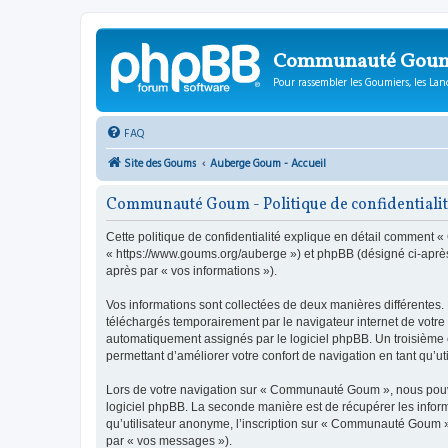
Communauté Gou
Pour rassembler les Goumiers, les Lanc
FAQ
Site des Goums
Auberge Goum - Accueil
Communauté Goum - Politique de confidentiali
Cette politique de confidentialité explique en détail comment
« https://www.goums.org/auberge ») et phpBB (désigné ci-après pa
après par « vos informations »).
Vos informations sont collectées de deux manières différentes
téléchargés temporairement par le navigateur internet de votre 
automatiquement assignés par le logiciel phpBB. Un troisième c
permettant d’améliorer votre confort de navigation en tant qu’uti
Lors de votre navigation sur « Communauté Goum », nous pouvo
logiciel phpBB. La seconde manière est de récupérer les infor
qu’utilisateur anonyme, l’inscription sur « Communauté Goum » 
par « vos messages »).