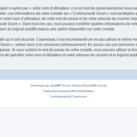
igné ci-après par « votre nom d’utilisateur ») et un mot de passe personnel vous p
nelle. Les informations de votre compte sur « Communauté Goum » sont protégées p
de votre nom d’utilisateur, de votre mot de passe et de votre adresse de courriel r
nauté Goum ». Dans tous les cas, vous pouvez contrôler quelles informations de vo
sion du logiciel phpBB depuis une option disponible sur votre compte.
afin qu’il soit sécurisé. Cependant, il est recommandé de ne pas utiliser le même mot
Goum », veillez donc à le conservez précieusement. En aucun cas une personne a
passe. Si vous oubliez le mot de passe de votre compte, vous pouvez utiliser la fo
ra de spécifier votre nom d’utilisateur et votre adresse de courriel et le logiciel
Développé par
phpBB
® Forum Software © phpBB Limited
Traduction française officielle
©
Qiaeru
Confidentialité
|
Conditions