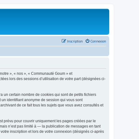
Inscription
Connexion
 « notre », « nos », « Communauté Goum » et
ées lors des sessions d’utilisation de votre part (désignées ci-
un certain nombre de cookies qui sont de petits fichiers
et un identifiant anonyme de session qui vous sont
chivant de ce fait tous les sujets que vous avez consultés et
t prévu pour couvrir uniquement les pages créées par le
ais n’est pas limité à — la publication de messages en tant
otre inscription et lors de votre connexion (désignés ci-après