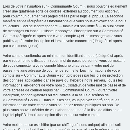
Lors de votre navigation sur « Communauté Goum », nous pouvons également
créer une quatrième sorte de cookies, externes au document qui est prévu
pour couvrir uniquement les pages créées par le logiciel phpBB. La seconde
manière est de récupérer les informations que vous nous envoyez et que nous
collectons. Ceci peut correspondre — mais n’est pas limité à — la publication
de messages en tant qu’utilisateur anonyme, l’inscription sur « Communauté
Goum » (désignée ci-après par « votre compte ») et les messages que vous
publiez après votre inscription et lors de votre connexion (désignés ci-après
par « vos messages »).
Votre compte contiendra au minimum un identifiant unique (désigné ci-après
par « votre nom d’utilisateur ») et un mot de passe personnel vous permettant
de vous connecter à votre compte (désigné ci-après par « votre mot de
passe ») et une adresse de courriel personnelle. Les informations de votre
compte sur « Communauté Goum » sont protégées par les lois de protection
des données applicables dans le pays qui héberge notre serveur. Toutes les
informations, en-dehors de votre nom d’utilisateur, de votre mot de passe et de
votre adresse de courriel requis par « Communauté Goum » durant votre
inscription, sont obligatoires ou facultatives, à la seule discrétion de
« Communauté Goum ». Dans tous les cas, vous pouvez contrôler quelles
informations de votre compte vous souhaitez rendre publiques ou non. De
plus, vous pouvez décider de vous abonner ou non à la liste de diffusion du
logiciel phpBB depuis une option disponible sur votre compte.
Votre mot de passe est chiffré (par un chiffrage à sens unique) afin qu’il soit
sécurisé. Cependant, il est recommandé de ne pas utiliser le même mot de