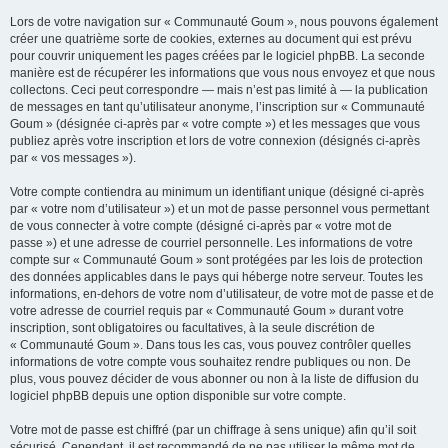
Lors de votre navigation sur « Communauté Goum », nous pouvons également
créer une quatrième sorte de cookies, externes au document qui est prévu
pour couvrir uniquement les pages créées par le logiciel phpBB. La seconde
manière est de récupérer les informations que vous nous envoyez et que nous
collectons. Ceci peut correspondre — mais n’est pas limité à — la publication
de messages en tant qu’utilisateur anonyme, l’inscription sur « Communauté
Goum » (désignée ci-après par « votre compte ») et les messages que vous
publiez après votre inscription et lors de votre connexion (désignés ci-après
par « vos messages »).
Votre compte contiendra au minimum un identifiant unique (désigné ci-après
par « votre nom d’utilisateur ») et un mot de passe personnel vous permettant
de vous connecter à votre compte (désigné ci-après par « votre mot de
passe ») et une adresse de courriel personnelle. Les informations de votre
compte sur « Communauté Goum » sont protégées par les lois de protection
des données applicables dans le pays qui héberge notre serveur. Toutes les
informations, en-dehors de votre nom d’utilisateur, de votre mot de passe et de
votre adresse de courriel requis par « Communauté Goum » durant votre
inscription, sont obligatoires ou facultatives, à la seule discrétion de
« Communauté Goum ». Dans tous les cas, vous pouvez contrôler quelles
informations de votre compte vous souhaitez rendre publiques ou non. De
plus, vous pouvez décider de vous abonner ou non à la liste de diffusion du
logiciel phpBB depuis une option disponible sur votre compte.
Votre mot de passe est chiffré (par un chiffrage à sens unique) afin qu’il soit
sécurisé. Cependant, il est recommandé de ne pas utiliser le même mot de