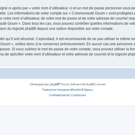
igné ci-après par « votre nom d’utilisateur ») et un mot de passe personnel vous p
nelle. Les informations de votre compte sur « Communauté Goum » sont protégées p
de votre nom d’utilisateur, de votre mot de passe et de votre adresse de courriel r
nauté Goum ». Dans tous les cas, vous pouvez contrôler quelles informations de vo
sion du logiciel phpBB depuis une option disponible sur votre compte.
afin qu’il soit sécurisé. Cependant, il est recommandé de ne pas utiliser le même mot
Goum », veillez donc à le conservez précieusement. En aucun cas une personne a
passe. Si vous oubliez le mot de passe de votre compte, vous pouvez utiliser la fo
ra de spécifier votre nom d’utilisateur et votre adresse de courriel et le logiciel
Développé par
phpBB
® Forum Software © phpBB Limited
Traduction française officielle
©
Qiaeru
Confidentialité
|
Conditions