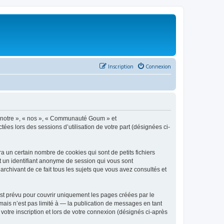
Inscription
Connexion
 « notre », « nos », « Communauté Goum » et
ées lors des sessions d’utilisation de votre part (désignées ci-
un certain nombre de cookies qui sont de petits fichiers
et un identifiant anonyme de session qui vous sont
chivant de ce fait tous les sujets que vous avez consultés et
t prévu pour couvrir uniquement les pages créées par le
ais n’est pas limité à — la publication de messages en tant
otre inscription et lors de votre connexion (désignés ci-après