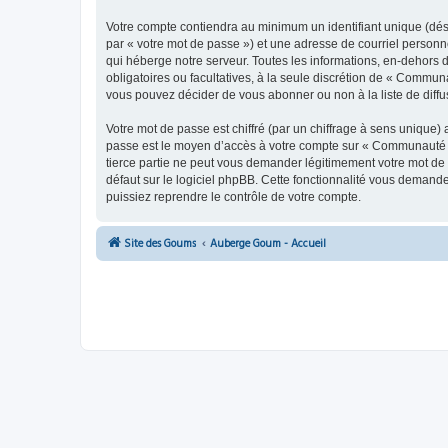
Votre compte contiendra au minimum un identifiant unique (dés
par « votre mot de passe ») et une adresse de courriel person
qui héberge notre serveur. Toutes les informations, en-dehors 
obligatoires ou facultatives, à la seule discrétion de « Commu
vous pouvez décider de vous abonner ou non à la liste de diffu
Votre mot de passe est chiffré (par un chiffrage à sens unique) 
passe est le moyen d’accès à votre compte sur « Communauté 
tierce partie ne peut vous demander légitimement votre mot de 
défaut sur le logiciel phpBB. Cette fonctionnalité vous demande
puissiez reprendre le contrôle de votre compte.
Site des Goums
Auberge Goum - Accueil