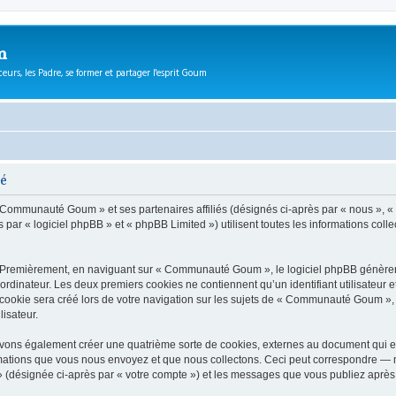
m
eurs, les Padre, se former et partager l'esprit Goum
té
 « Communauté Goum » et ses partenaires affiliés (désignés ci-après par « nous »,
r « logiciel phpBB » et « phpBB Limited ») utilisent toutes les informations collect
. Premièrement, en naviguant sur « Communauté Goum », le logiciel phpBB génèrera 
ordinateur. Les deux premiers cookies ne contiennent qu’un identifiant utilisateur 
ookie sera créé lors de votre navigation sur les sujets de « Communauté Goum », ar
lisateur.
ns également créer une quatrième sorte de cookies, externes au document qui es
mations que vous nous envoyez et que nous collectons. Ceci peut correspondre — m
(désignée ci-après par « votre compte ») et les messages que vous publiez après v