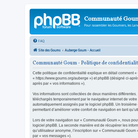
Communauté Gou
Pour rassembler les Goumiers, les Lanc
FAQ
Site des Goums
Auberge Goum - Accueil
Communauté Goum - Politique de confidentiali
Cette politique de confidentialité explique en détail comment
« https://www.goums.org/auberge ») et phpBB (désigné ci-après pa
après par « vos informations »).
Vos informations sont collectées de deux manières différentes
téléchargés temporairement par le navigateur internet de votre 
automatiquement assignés par le logiciel phpBB. Un troisième c
permettant d’améliorer votre confort de navigation en tant qu’uti
Lors de votre navigation sur « Communauté Goum », nous pouvo
logiciel phpBB. La seconde manière est de récupérer les infor
qu’utilisateur anonyme, l’inscription sur « Communauté Goum » 
par « vos messages »).