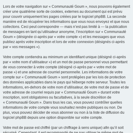
Lors de votre navigation sur « Communauté Goum », nous pouvons également
créer une quatrième sorte de cookies, externes au document qui est prévu
pour couvrir uniquement les pages créées par le logiciel phpBB. La seconde
manière est de récupérer les informations que vous nous envoyez et que nous
collectons. Ceci peut correspondre — mais n’est pas limité à — la publication
de messages en tant qu’utilisateur anonyme, l’inscription sur « Communauté
Goum » (désignée ci-après par « votre compte ») et les messages que vous
publiez après votre inscription et lors de votre connexion (désignés ci-après
par « vos messages »).
Votre compte contiendra au minimum un identifiant unique (désigné ci-après
par « votre nom d’utilisateur ») et un mot de passe personnel vous permettant
de vous connecter à votre compte (désigné ci-après par « votre mot de
passe ») et une adresse de courriel personnelle. Les informations de votre
compte sur « Communauté Goum » sont protégées par les lois de protection
des données applicables dans le pays qui héberge notre serveur. Toutes les
informations, en-dehors de votre nom d’utilisateur, de votre mot de passe et de
votre adresse de courriel requis par « Communauté Goum » durant votre
inscription, sont obligatoires ou facultatives, à la seule discrétion de
« Communauté Goum ». Dans tous les cas, vous pouvez contrôler quelles
informations de votre compte vous souhaitez rendre publiques ou non. De
plus, vous pouvez décider de vous abonner ou non à la liste de diffusion du
logiciel phpBB depuis une option disponible sur votre compte.
Votre mot de passe est chiffré (par un chiffrage à sens unique) afin qu’il soit
sécurisé. Cependant, il est recommandé de ne pas utiliser le même mot de