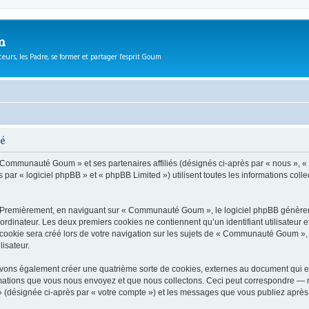
m
eurs, les Padre, se former et partager l'esprit Goum
té
 « Communauté Goum » et ses partenaires affiliés (désignés ci-après par « nous »,
r « logiciel phpBB » et « phpBB Limited ») utilisent toutes les informations collect
. Premièrement, en naviguant sur « Communauté Goum », le logiciel phpBB génèrera 
ordinateur. Les deux premiers cookies ne contiennent qu’un identifiant utilisateur 
ookie sera créé lors de votre navigation sur les sujets de « Communauté Goum », ar
lisateur.
ns également créer une quatrième sorte de cookies, externes au document qui es
mations que vous nous envoyez et que nous collectons. Ceci peut correspondre — m
(désignée ci-après par « votre compte ») et les messages que vous publiez après v