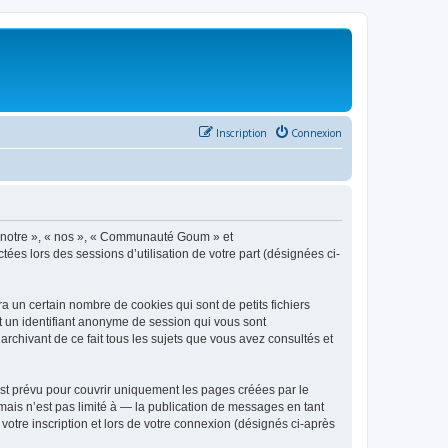
Inscription
Connexion
 « notre », « nos », « Communauté Goum » et
ées lors des sessions d’utilisation de votre part (désignées ci-
un certain nombre de cookies qui sont de petits fichiers
et un identifiant anonyme de session qui vous sont
chivant de ce fait tous les sujets que vous avez consultés et
t prévu pour couvrir uniquement les pages créées par le
ais n’est pas limité à — la publication de messages en tant
otre inscription et lors de votre connexion (désignés ci-après