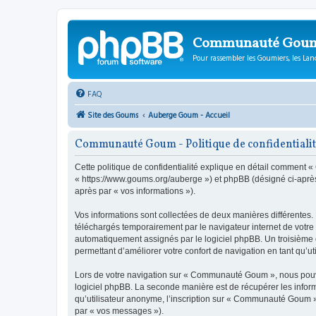
Communauté Gou
Pour rassembler les Goumiers, les Lanc
FAQ
Site des Goums
Auberge Goum - Accueil
Communauté Goum - Politique de confidentiali
Cette politique de confidentialité explique en détail comment
« https://www.goums.org/auberge ») et phpBB (désigné ci-après pa
après par « vos informations »).
Vos informations sont collectées de deux manières différentes
téléchargés temporairement par le navigateur internet de votre 
automatiquement assignés par le logiciel phpBB. Un troisième c
permettant d’améliorer votre confort de navigation en tant qu’uti
Lors de votre navigation sur « Communauté Goum », nous pouvo
logiciel phpBB. La seconde manière est de récupérer les infor
qu’utilisateur anonyme, l’inscription sur « Communauté Goum » 
par « vos messages »).