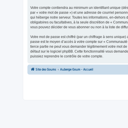
Votre compte contiendra au minimum un identifiant unique (dés
par « votre mot de passe ») et une adresse de courriel person
qui héberge notre serveur. Toutes les informations, en-dehors 
obligatoires ou facultatives, à la seule discrétion de « Commu
vous pouvez décider de vous abonner ou non à la liste de diffu
Votre mot de passe est chiffré (par un chiffrage à sens unique) 
passe est le moyen d’accès à votre compte sur « Communauté 
tierce partie ne peut vous demander légitimement votre mot de 
défaut sur le logiciel phpBB. Cette fonctionnalité vous demande
puissiez reprendre le contrôle de votre compte.
Site des Goums
Auberge Goum - Accueil