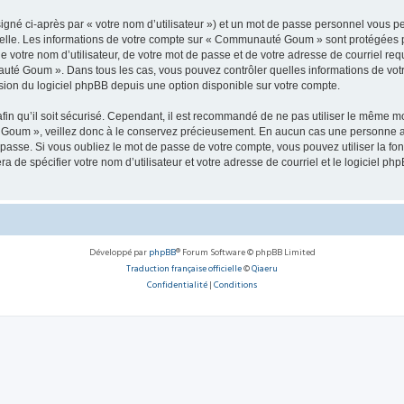
igné ci-après par « votre nom d’utilisateur ») et un mot de passe personnel vous p
nelle. Les informations de votre compte sur « Communauté Goum » sont protégées p
de votre nom d’utilisateur, de votre mot de passe et de votre adresse de courriel r
nauté Goum ». Dans tous les cas, vous pouvez contrôler quelles informations de vo
sion du logiciel phpBB depuis une option disponible sur votre compte.
afin qu’il soit sécurisé. Cependant, il est recommandé de ne pas utiliser le même mot
Goum », veillez donc à le conservez précieusement. En aucun cas une personne a
passe. Si vous oubliez le mot de passe de votre compte, vous pouvez utiliser la fo
ra de spécifier votre nom d’utilisateur et votre adresse de courriel et le logiciel
Développé par
phpBB
® Forum Software © phpBB Limited
Traduction française officielle
©
Qiaeru
Confidentialité
|
Conditions