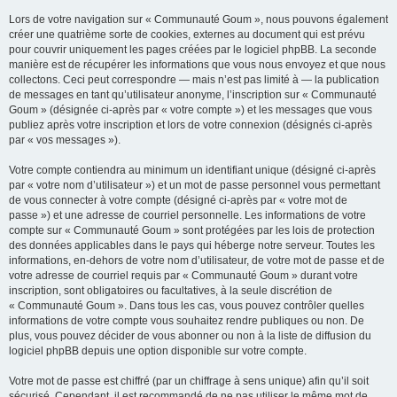
Lors de votre navigation sur « Communauté Goum », nous pouvons également
créer une quatrième sorte de cookies, externes au document qui est prévu
pour couvrir uniquement les pages créées par le logiciel phpBB. La seconde
manière est de récupérer les informations que vous nous envoyez et que nous
collectons. Ceci peut correspondre — mais n’est pas limité à — la publication
de messages en tant qu’utilisateur anonyme, l’inscription sur « Communauté
Goum » (désignée ci-après par « votre compte ») et les messages que vous
publiez après votre inscription et lors de votre connexion (désignés ci-après
par « vos messages »).
Votre compte contiendra au minimum un identifiant unique (désigné ci-après
par « votre nom d’utilisateur ») et un mot de passe personnel vous permettant
de vous connecter à votre compte (désigné ci-après par « votre mot de
passe ») et une adresse de courriel personnelle. Les informations de votre
compte sur « Communauté Goum » sont protégées par les lois de protection
des données applicables dans le pays qui héberge notre serveur. Toutes les
informations, en-dehors de votre nom d’utilisateur, de votre mot de passe et de
votre adresse de courriel requis par « Communauté Goum » durant votre
inscription, sont obligatoires ou facultatives, à la seule discrétion de
« Communauté Goum ». Dans tous les cas, vous pouvez contrôler quelles
informations de votre compte vous souhaitez rendre publiques ou non. De
plus, vous pouvez décider de vous abonner ou non à la liste de diffusion du
logiciel phpBB depuis une option disponible sur votre compte.
Votre mot de passe est chiffré (par un chiffrage à sens unique) afin qu’il soit
sécurisé. Cependant, il est recommandé de ne pas utiliser le même mot de